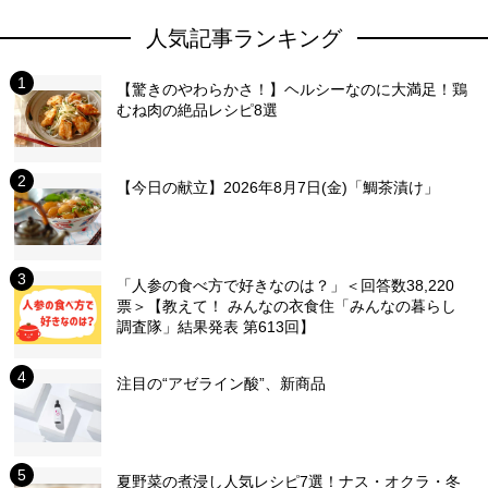
人気記事ランキング
【驚きのやわらかさ！】ヘルシーなのに大満足！鶏
むね肉の絶品レシピ8選
【今日の献立】2026年8月7日(金)「鯛茶漬け」
「人参の食べ方で好きなのは？」＜回答数38,220
票＞【教えて！ みんなの衣食住「みんなの暮らし
調査隊」結果発表 第613回】
注目の“アゼライン酸”、新商品
夏野菜の煮浸し人気レシピ7選！ナス・オクラ・冬