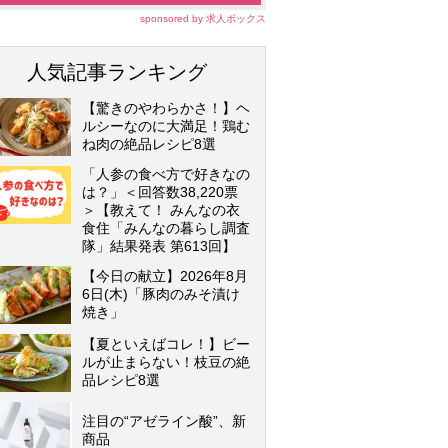
sponsored by 求人ボックス
人気記事ランキング
【驚きのやわらかさ！】ヘ
ルシーなのに大満足！鶏む
ね肉の絶品レシピ8選
「人参の食べ方で好きなの
は？」＜回答数38,220票
＞【教えて！ みんなの衣
食住「みんなの暮らし調査
隊」結果発表 第613回】
【今日の献立】2026年8月
6日(木)「豚肉のみそ漬け
焼き」
【夏といえばコレ！】ビー
ルが止まらない！枝豆の絶
品レシピ8選
注目の“アゼライン酸”、新
商品