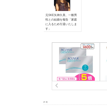
元SKE矢神久美、一般男
性との結婚を報告「家庭
に入るため引退いたしま
す」
P R