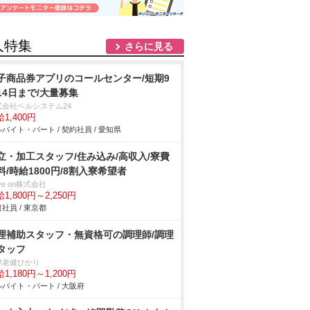
人特集
さらに見る
子商品券アプリのコールセンター/短期9
14日まで/大量募集
式会社ベルシステム24
1,400円
バイト・パート / 契約社員 / 愛知県
立・加工スタッフ/住み込み/高収入/寮費
料/時給1800円/8割入寮希望者
ve on株式会社
1,800円～2,250円
社員 / 東京都
理補助スタッフ・無資格可の調理師/調理
タッフ
津老健ひかり
1,180円～1,200円
バイト・パート / 大阪府