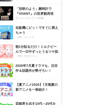
「別班のよう」腕時計で
『VIVANT』の世界観再現
オリコンタイアップ特集
自販機にピッ！ですぐに買え
ちゃう
（PR）ジハンピ
朝1分貼るだけ！ミルクピー
ルで一日中ずっとうるツヤ肌
（PR）サボリーノ
2026年7月夏ドラマも、注目
作＆話題作が勢ぞろい！
【夏アニメ2026】7月期夏の
新アニメを一挙紹介！
芸能界を志す10代～20代を