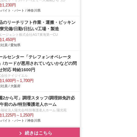
式会社ザ・サンパワー/エミーズ湘南ひらつか
1,230円
バイト・パート / 神奈川県
品のリーチリフト作業・運搬・ピッキン
/寮完備/日勤/日払い/工場・製造
Tエージェント株式会社AGT東海第一CU
1,450円
社員 / 愛知県
ールセンター「テレフォンオペレータ
」/カードが悪用されていないかなどの問
せ対応 時給1600円
式会社テイジイエル
1,600円～1,700円
社員 / 大阪府
週2から可」調理スタッフ/調理師免許必
/午前のみ/特別養護老人ホーム
会福祉法人陽光会/特別養護老人ホーム 陽光苑
1,225円～1,250円
バイト・パート / 神奈川県
続きはこちら