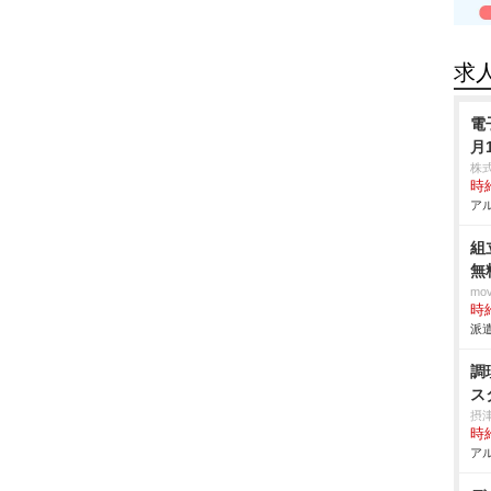
求
電
月
株
時給
アル
組
無
mo
時給
派遣
調
ス
摂
時給
アル