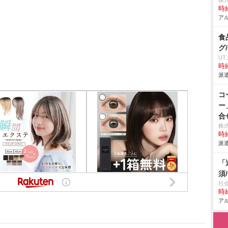
株
時給
アル
食
グ
U
時給
派遣
コ
ー
合
株
時給
派遣
「
須
社
時給
アル