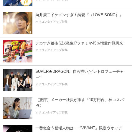
向井康二イケメンすぎ！純愛『（LOVE SONG）』
オリコンタイアップ特集
デカすぎ都市伝説発生!?ファミマ45％増量作戦再来
オリコンタイアップ特集
SUPER★DRAGON、自ら描いた”レトロフューチャ
ー”
オリコンタイアップ特集
【驚愕】メーカー社員が推す「10万円台」神コスパ
PC
オリコンタイアップ特集
一番似合う登場人物は…『VIVANT』限定ウオッチ