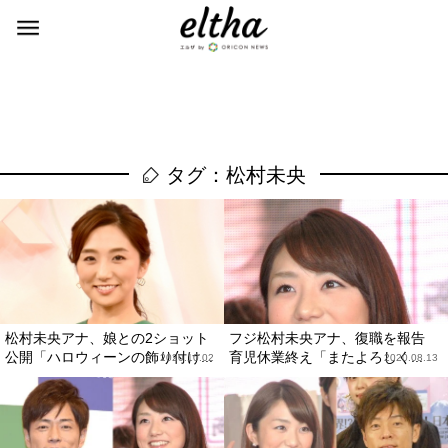
タグ：松村未央
松村未央アナ、娘との2ショット
フジ松村未央アナ、復職を報告
公開「ハロウィーンの飾り付け...
育児休業終え「またよろしく...
2020.10.02
2020.08.13