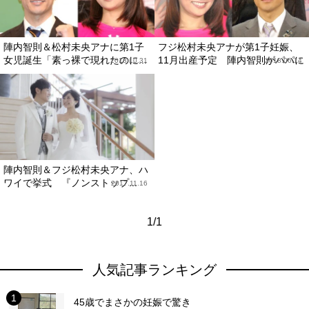
陣内智則＆松村未央アナに第1子
フジ松村未央アナが第1子妊娠、
女児誕生「素っ裸で現れたのに...
11月出産予定 陣内智則がパパに
2018.10.31
2018.06.14
陣内智則＆フジ松村未央アナ、ハ
ワイで挙式 『ノンストップ...
2017.11.16
1/1
人気記事ランキング
45歳でまさかの妊娠で驚き