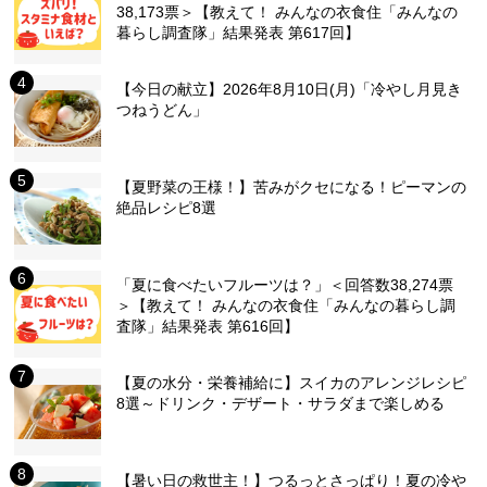
38,173票＞【教えて！ みんなの衣食住「みんなの
暮らし調査隊」結果発表 第617回】
【今日の献立】2026年8月10日(月)「冷やし月見き
つねうどん」
【夏野菜の王様！】苦みがクセになる！ピーマンの
絶品レシピ8選
「夏に食べたいフルーツは？」＜回答数38,274票
＞【教えて！ みんなの衣食住「みんなの暮らし調
査隊」結果発表 第616回】
【夏の水分・栄養補給に】スイカのアレンジレシピ
8選～ドリンク・デザート・サラダまで楽しめる
【暑い日の救世主！】つるっとさっぱり！夏の冷や