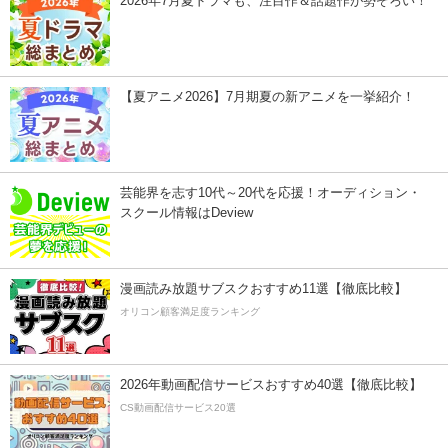
2026年7月夏ドラマも、注目作＆話題作が勢ぞろい！
【夏アニメ2026】7月期夏の新アニメを一挙紹介！
芸能界を志す10代～20代を応援！オーディション・
スクール情報はDeview
漫画読み放題サブスクおすすめ11選【徹底比較】
オリコン顧客満足度ランキング
2026年動画配信サービスおすすめ40選【徹底比較】
CS動画配信サービス20選