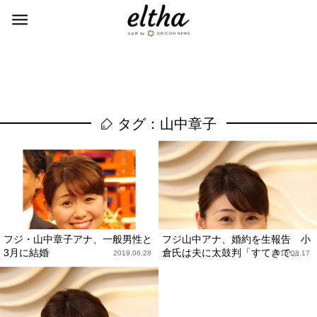
タグ：山中章子
フジ・山中章子アナ、一般男性と
フジ山中アナ、婚約を生報告 小
3月に結婚
倉氏は夫に太鼓判「すてきで...
2019.06.28
2015.08.17