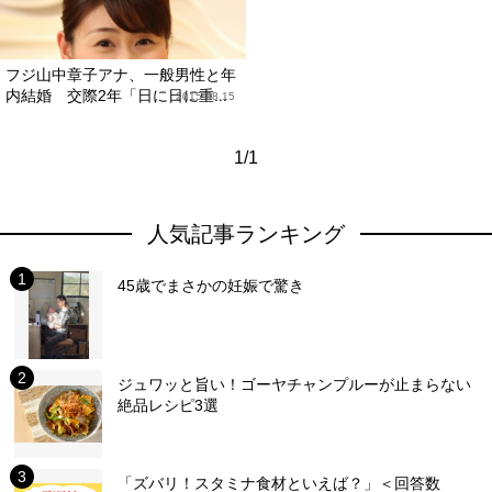
フジ山中章子アナ、一般男性と年
内結婚 交際2年「日に日に重...
2015.08.15
1/1
人気記事ランキング
45歳でまさかの妊娠で驚き
ジュワッと旨い！ゴーヤチャンプルーが止まらない
絶品レシピ3選
「ズバリ！スタミナ食材といえば？」＜回答数