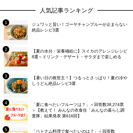
人気記事ランキング
ジュワッと旨い！ゴーヤチャンプルーが止まらない
絶品レシピ3選
【夏の水分・栄養補給に】スイカのアレンジレシピ
8選～ドリンク・デザート・サラダまで楽しめる
【暑い日の救世主！】つるっとさっぱり！夏の冷や
しうどん絶品レシピ3選
「夏に食べたいフルーツは？」＜回答数38,274票
＞【教えて！ みんなの衣食住「みんなの暮らし調
査隊」結果発表 第616回】
「ベトナム料理で食べたいのは？」＜回答数