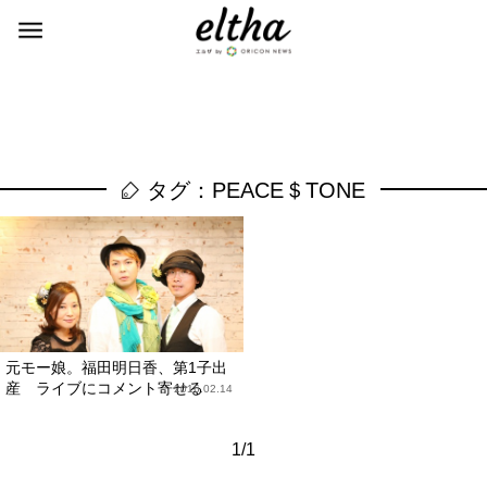
タグ：PEACE＄TONE
元モー娘。福田明日香、第1子出
産 ライブにコメント寄せる
2016.02.14
1/1