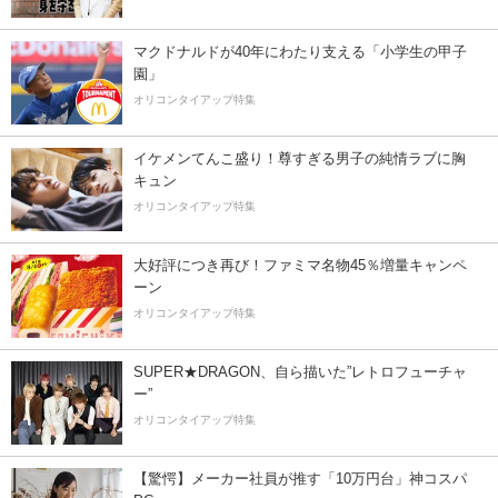
マクドナルドが40年にわたり支える「小学生の甲子
園」
オリコンタイアップ特集
イケメンてんこ盛り！尊すぎる男子の純情ラブに胸
キュン
オリコンタイアップ特集
大好評につき再び！ファミマ名物45％増量キャンペ
ーン
オリコンタイアップ特集
SUPER★DRAGON、自ら描いた”レトロフューチャ
ー”
オリコンタイアップ特集
【驚愕】メーカー社員が推す「10万円台」神コスパ