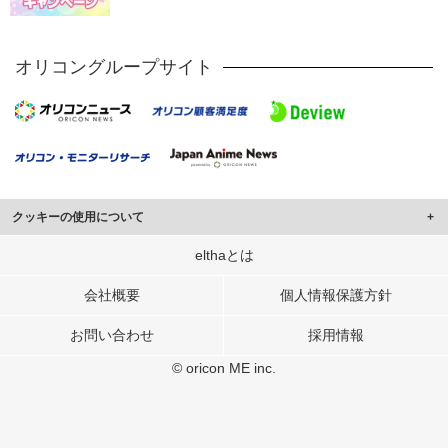
オリコングループサイト
クッキーの使用について
このサイトでは Cookie を使用して、ユーザーに合わせたコンテンツや広告の
elthaとは
表示、ソーシャル メディア機能の提供、広告の表示回数やクリック数の測定を
行っています。
会社概要
個人情報保護方針
また、ユーザーによるサイトの利用状況についても情報を収集し、ソーシャル
お問い合わせ
採用情報
メディアや広告配信、データ解析の各パートナーに提供しています。
各パートナーは、この情報とユーザーが各パートナーに提供した他の情報や、
© oricon ME inc.
ユーザーが各パートナーのサービスを使用したときに収集した他の情報を組み
合わせて使用することがあります。