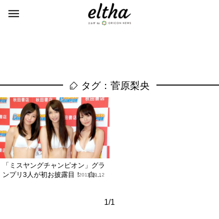
タグ：菅原梨央
「ミスヤングチャンピオン」グラ
ンプリ3人が初お披露目！ 白...
2011.09.12
1/1