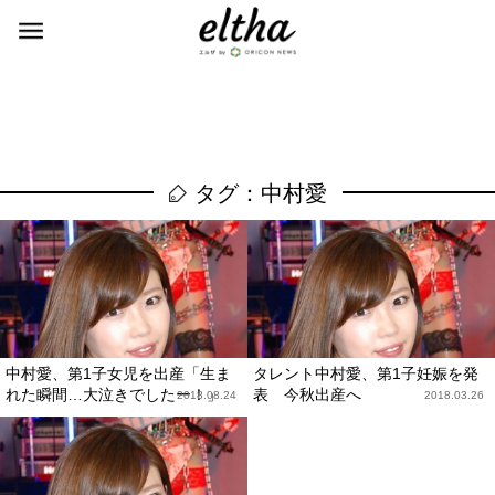
タグ：中村愛
中村愛、第1子女児を出産「生ま
タレント中村愛、第1子妊娠を発
れた瞬間…大泣きでしたー！」
表 今秋出産へ
2018.08.24
2018.03.26