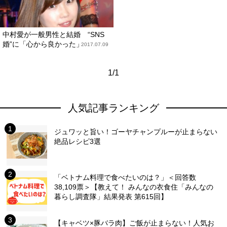
中村愛が一般男性と結婚 “SNS
婚”に「心から良かった」
2017.07.09
1/1
人気記事ランキング
ジュワッと旨い！ゴーヤチャンプルーが止まらない
絶品レシピ3選
「ベトナム料理で食べたいのは？」＜回答数
38,109票＞【教えて！ みんなの衣食住「みんなの
暮らし調査隊」結果発表 第615回】
【キャベツ×豚バラ肉】ご飯が止まらない！人気お