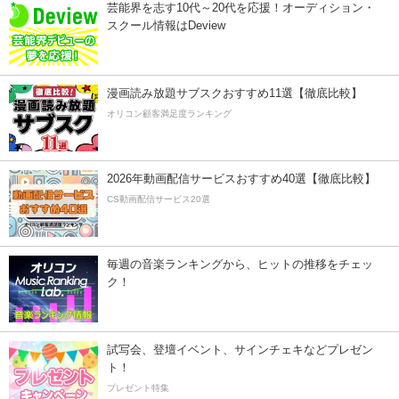
芸能界を志す10代～20代を応援！オーディション・
スクール情報はDeview
漫画読み放題サブスクおすすめ11選【徹底比較】
オリコン顧客満足度ランキング
2026年動画配信サービスおすすめ40選【徹底比較】
CS動画配信サービス20選
毎週の音楽ランキングから、ヒットの推移をチェッ
ク！
試写会、登壇イベント、サインチェキなどプレゼン
ト！
プレゼント特集