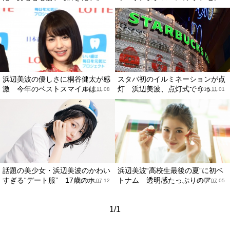
浜辺美波の優しさに桐谷健太が感
スタバ初のイルミネーションが点
激 今年のベストスマイルは...
灯 浜辺美波、点灯式でうっ...
2018.11.08
2018.11.01
話題の美少女・浜辺美波のかわい
浜辺美波“高校生最後の夏”に初ベ
すぎる“デート服” 17歳のホ...
トナム 透明感たっぷりのア...
2018.07.12
2018.07.05
1/1