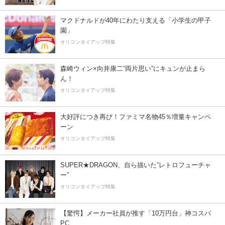
マクドナルドが40年にわたり支える「小学生の甲子
園」
オリコンタイアップ特集
森崎ウィン×向井康二“両片思い”にキュンが止まら
ん！
オリコンタイアップ特集
大好評につき再び！ファミマ名物45％増量キャンペ
ーン
オリコンタイアップ特集
SUPER★DRAGON、自ら描いた”レトロフューチャ
ー”
オリコンタイアップ特集
【驚愕】メーカー社員が推す「10万円台」神コスパ
PC