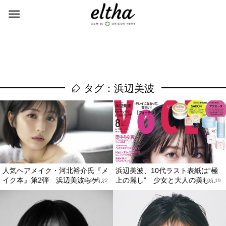
タグ：浜辺美波
人気ヘアメイク・河北裕介氏『メ
浜辺美波、10代ラスト表紙は“極
イク本』第2弾 浜辺美波らゲ...
上の麗し” 少女と大人の美し...
2020.06.22
2020.06.19