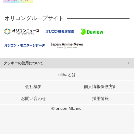
オリコングループサイト
クッキーの使用について
このサイトでは Cookie を使用して、ユーザーに合わせたコンテンツや広告の
elthaとは
表示、ソーシャル メディア機能の提供、広告の表示回数やクリック数の測定を
行っています。
会社概要
個人情報保護方針
また、ユーザーによるサイトの利用状況についても情報を収集し、ソーシャル
お問い合わせ
採用情報
メディアや広告配信、データ解析の各パートナーに提供しています。
各パートナーは、この情報とユーザーが各パートナーに提供した他の情報や、
© oricon ME inc.
ユーザーが各パートナーのサービスを使用したときに収集した他の情報を組み
合わせて使用することがあります。