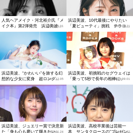
人気ヘアメイク・河北裕介氏『メ
浜辺美波、10代最後にやりたい
イク本』第2弾発売 浜辺美波...
「夏ビューティ」挑戦 テラコ...
2020.06.01
2020.04.21
浜辺美波、“かわいい”を旅する幻
浜辺美波、初挑戦のセグウェイは
想的な少女に変身 超ロング...
「乗って5秒で長年の相棒に」
2019.12.05
2019.09.01
浜辺美波、ジュエリー賞で決意新
浜辺美波、高校卒業後は芸能一
た「身も心も磨いて輝きたい」
本 サンタクロースの“プレゼン...
2019.01.24
2018.12.02