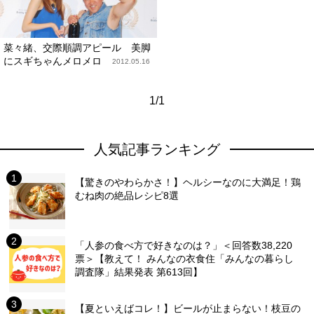
菜々緒、交際順調アピール 美脚
にスギちゃんメロメロ
2012.05.16
1/1
人気記事ランキング
【驚きのやわらかさ！】ヘルシーなのに大満足！鶏
むね肉の絶品レシピ8選
「人参の食べ方で好きなのは？」＜回答数38,220
票＞【教えて！ みんなの衣食住「みんなの暮らし
調査隊」結果発表 第613回】
【夏といえばコレ！】ビールが止まらない！枝豆の