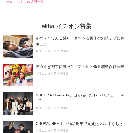
ホーム
スギちゃん記事一覧
eltha イチオシ特集
イケメンてんこ盛り！尊すぎる男子の純情ラブに胸
キュン
オリコンタイアップ特集
デカすぎ都市伝説発生!?ファミマ45％増量作戦再来
オリコンタイアップ特集
SUPER★DRAGON、自ら描いた”レトロフューチャ
ー”
オリコンタイアップ特集
CROWN HEAD、結成1周年で見えた”バンドらしさ”
オリコンタイアップ特集