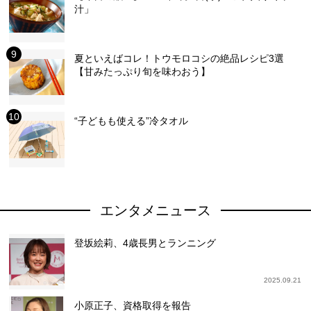
汁」
夏といえばコレ！トウモロコシの絶品レシピ3選
【甘みたっぷり旬を味わおう】
“子どもも使える”冷タオル
エンタメニュース
登坂絵莉、4歳長男とランニング
2025.09.21
小原正子、資格取得を報告