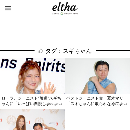
タグ：スギちゃん
ローラ、ジーニスト“落選”スギち
ベストジーニスト賞 夏木マリ
ゃんに「いっぱい自慢しよ～」
「スギちゃんに取られなくてよ...
2012.10.04
2012.10.04