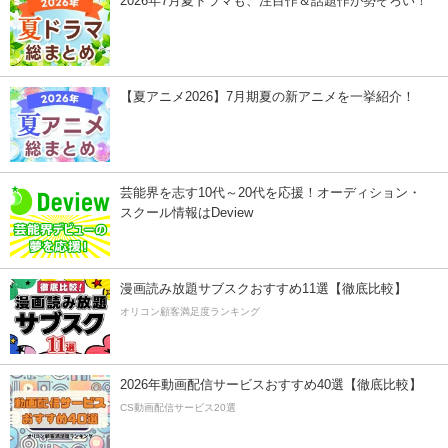
2026年7月夏ドラマも、注目作＆話題作が勢ぞろい！
【夏アニメ2026】7月期夏の新アニメを一挙紹介！
芸能界を志す10代～20代を応援！オーディション・
スクール情報はDeview
漫画読み放題サブスクおすすめ11選【徹底比較】
オリコン顧客満足度ランキング
2026年動画配信サービスおすすめ40選【徹底比較】
CS動画配信サービス20選