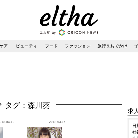
ケア
ビューティ
フード
ファッション
旅行＆おでかけ
ンケア
ダイエット・ボディケア
ヘアスタイル・ヘアアレンジ
タグ：森川葵
求
018.04.12
2018.03.16
日
社