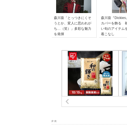
森川葵「とっつきにくそ
森川葵『Dickie
うとか、変人に思われが
カバーを飾る 
ち…（笑）」多彩な魅力
い旬のアイテム
を発揮
着こなし
P R