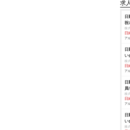
求
日
祝
株
日給
アル
日
い
株
日給
アル
日
員
株
日給
アル
日
い
株