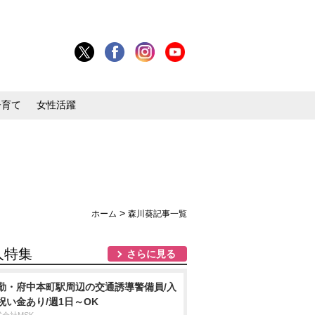
子育て
女性活躍
>
ホーム
森川葵記事一覧
人特集
さらに見る
勤・府中本町駅周辺の交通誘導警備員/入
祝い金あり/週1日～OK