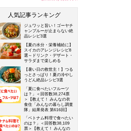
人気記事ランキング
ジュワッと旨い！ゴーヤチ
ャンプルーが止まらない絶
品レシピ3選
【夏の水分・栄養補給に】
スイカのアレンジレシピ8
選～ドリンク・デザート・
サラダまで楽しめる
【暑い日の救世主！】つる
っとさっぱり！夏の冷やし
うどん絶品レシピ3選
「夏に食べたいフルーツ
は？」＜回答数38,274票
＞【教えて！ みんなの衣
食住「みんなの暮らし調査
隊」結果発表 第616回】
「ベトナム料理で食べたい
のは？」＜回答数38,109
票＞【教えて！ みんなの