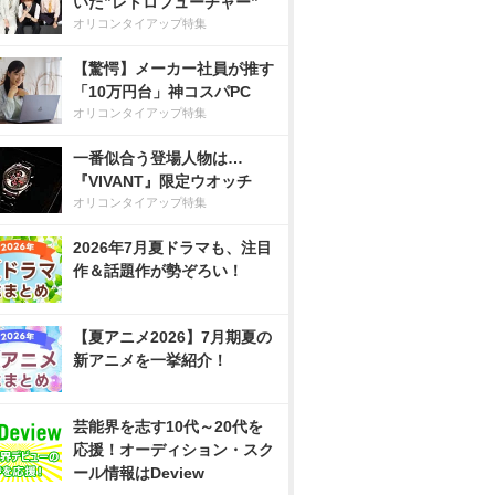
いた”レトロフューチャー”
オリコンタイアップ特集
【驚愕】メーカー社員が推す
「10万円台」神コスパPC
オリコンタイアップ特集
一番似合う登場人物は…
『VIVANT』限定ウオッチ
オリコンタイアップ特集
2026年7月夏ドラマも、注目
作＆話題作が勢ぞろい！
【夏アニメ2026】7月期夏の
新アニメを一挙紹介！
芸能界を志す10代～20代を
応援！オーディション・スク
ール情報はDeview