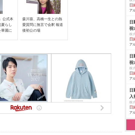
株
日給
アル
s』公式本
森川葵、高橋一生との熱
日
初夏らし
愛質問に無言で会釈 報道
祝
を華麗に
後初公の場
株
日給
アル
日
祝
株
日給
アル
日
入
株
日給
アル