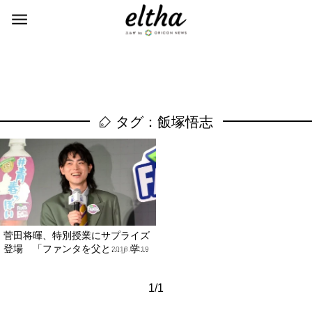
タグ：飯塚悟志
菅田将暉、特別授業にサプライズ
登場 「ファンタを父と…」学...
2018.04.19
1/1