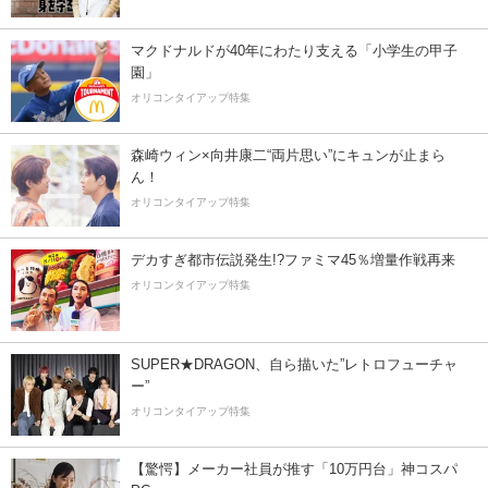
マクドナルドが40年にわたり支える「小学生の甲子
園」
オリコンタイアップ特集
森崎ウィン×向井康二“両片思い”にキュンが止まら
ん！
オリコンタイアップ特集
デカすぎ都市伝説発生!?ファミマ45％増量作戦再来
オリコンタイアップ特集
SUPER★DRAGON、自ら描いた”レトロフューチャ
ー”
オリコンタイアップ特集
【驚愕】メーカー社員が推す「10万円台」神コスパ