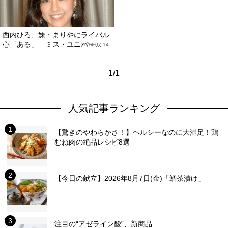
西内ひろ、妹・まりやにライバル
心「ある」 ミス・ユニバー...
2014.07.14
1/1
人気記事ランキング
【驚きのやわらかさ！】ヘルシーなのに大満足！鶏
むね肉の絶品レシピ8選
【今日の献立】2026年8月7日(金)「鯛茶漬け」
注目の“アゼライン酸”、新商品