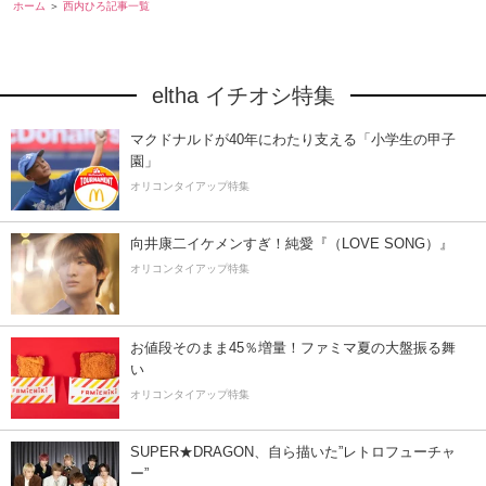
ホーム
西内ひろ記事一覧
eltha イチオシ特集
マクドナルドが40年にわたり支える「小学生の甲子
園」
オリコンタイアップ特集
向井康二イケメンすぎ！純愛『（LOVE SONG）』
オリコンタイアップ特集
お値段そのまま45％増量！ファミマ夏の大盤振る舞
い
オリコンタイアップ特集
SUPER★DRAGON、自ら描いた”レトロフューチャ
ー”