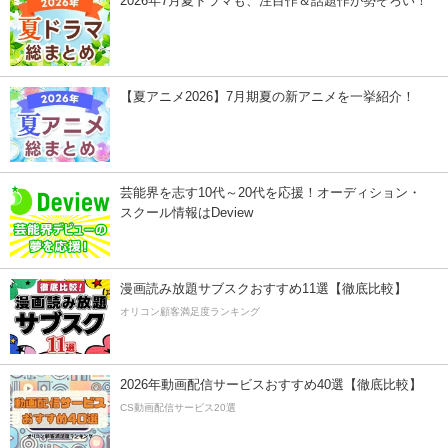
2026年7月夏ドラマも、注目作＆話題作が勢ぞろい！
【夏アニメ2026】7月期夏の新アニメを一挙紹介！
芸能界を志す10代～20代を応援！オーディション・
スクール情報はDeview
漫画読み放題サブスクおすすめ11選【徹底比較】
オリコン顧客満足度ランキング
2026年動画配信サービスおすすめ40選【徹底比較】
CS動画配信サービス20選