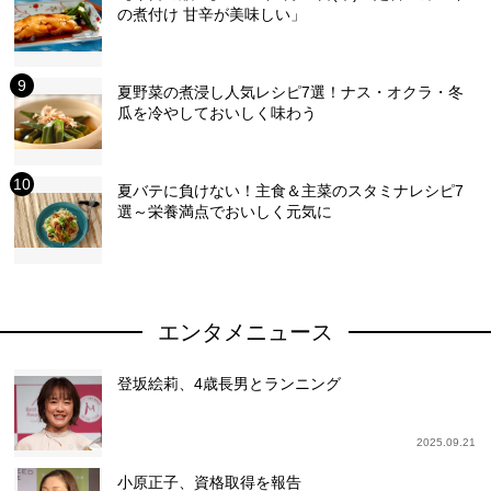
の煮付け 甘辛が美味しい」
夏野菜の煮浸し人気レシピ7選！ナス・オクラ・冬
瓜を冷やしておいしく味わう
夏バテに負けない！主食＆主菜のスタミナレシピ7
選～栄養満点でおいしく元気に
エンタメニュース
登坂絵莉、4歳長男とランニング
2025.09.21
小原正子、資格取得を報告