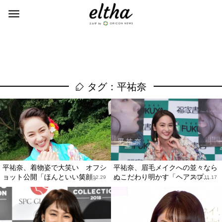
タグ：平祐奈
平祐奈、着物姿で大笑い オフシ
平祐奈、眉毛メイクへの並々なら
ョット公開「ほんといい笑顔」
ぬこだわり明かす「ヘアスプ...
2018.12.29
2018.11.17