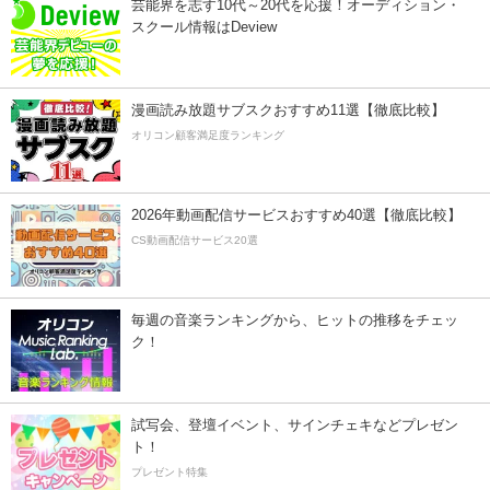
芸能界を志す10代～20代を応援！オーディション・
スクール情報はDeview
漫画読み放題サブスクおすすめ11選【徹底比較】
オリコン顧客満足度ランキング
2026年動画配信サービスおすすめ40選【徹底比較】
CS動画配信サービス20選
毎週の音楽ランキングから、ヒットの推移をチェッ
ク！
試写会、登壇イベント、サインチェキなどプレゼン
ト！
プレゼント特集