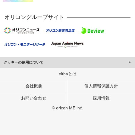
オリコングループサイト
クッキーの使用について
このサイトでは Cookie を使用して、ユーザーに合わせたコンテンツや広告の
elthaとは
表示、ソーシャル メディア機能の提供、広告の表示回数やクリック数の測定を
行っています。
会社概要
個人情報保護方針
また、ユーザーによるサイトの利用状況についても情報を収集し、ソーシャル
お問い合わせ
採用情報
メディアや広告配信、データ解析の各パートナーに提供しています。
各パートナーは、この情報とユーザーが各パートナーに提供した他の情報や、
© oricon ME inc.
ユーザーが各パートナーのサービスを使用したときに収集した他の情報を組み
合わせて使用することがあります。