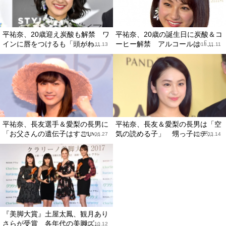
平祐奈、20歳迎え炭酸も解禁 ワ
平祐奈、20歳の誕生日に炭酸＆コ
インに唇をつけるも「頭がわ...
ーヒー解禁 アルコールは「...
2018.11.13
2018.11.11
平祐奈、長友選手＆愛梨の長男に
平祐奈、長友＆愛梨の長男は「空
「お父さんの遺伝子はすごい...
気の読める子」 甥っ子にデ...
2018.06.27
2018.03.14
『美脚大賞』土屋太鳳、観月あり
さらが受賞 各年代の美脚ズ...
2017.10.12