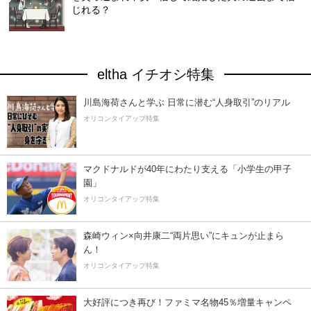
じれる？
eltha イチオシ特集
川島海荷さんと学ぶ 日常に潜む“人身取引”のリアル
オリコンタイアップ特集
マクドナルドが40年にわたり支える「小学生の甲子
園」
オリコンタイアップ特集
森崎ウィン×向井康二“両片思い”にキュンが止まら
ん！
オリコンタイアップ特集
大好評につき再び！ファミマ名物45％増量キャンペ