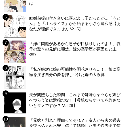
は
結婚前提の付き合いに喜ぶよし子だったが…「うど
ん」と「オムライス」から始まる小さな違和感【あ
なたが理解できません Vol.5】
「嫁に問題があるから息子が目移りしたのよ！」義
母の驚きの見解に唖然…嫁の高学歴が原因だと主
張!?
「私が絶対に娘の可能性を開花させる…！」娘に高
額を注ぎ自分の夢を押しつけた母の大誤算
夫が闇堕ちした瞬間…これまで嫌味なヤツらが媚び
へつらう姿は滑稽だな！【母親ならすべてを許さな
いとダメですか？ Vol.28】
「元嫁と別れた理由ってそれ？」友人から夫の過去
を突っ込まれ不安…信じて結婚した夫の過去まで信