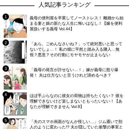
人気記事ランキング
義母の便利屋を卒業してノーストレス！ 離婚から始
まる妻と娘の新たな人生に悔いはなし！【嫁を便利
屋扱いする義母 Vol.44】
「あら、ごめんなさいね？」って絶対悪いと思って
ないでしょ…！ 私の畑に平然と踏み入る隣人…無
視？悪意？その行動にモヤモヤが止まらない
「義母の発言が許せない…！」嫁が義母に怒り爆
発！ 夫は仕方ないと言うけれど諦めるべき？
ほぼ手ぶらなのに彼女の荷物は持ちたくない？ 彼を
理解できないけど楽しまないともったいない！【あ
なたが理解できません Vol.8】
「夫のスマホ画面がなんか怪しい…」ジム通いで別
人のように変わった!? 夫が隠していた衝撃の事実と