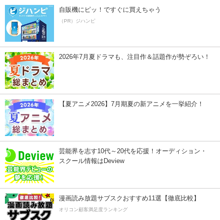
自販機にピッ！ですぐに買えちゃう
（PR）ジハンピ
2026年7月夏ドラマも、注目作＆話題作が勢ぞろい！
【夏アニメ2026】7月期夏の新アニメを一挙紹介！
芸能界を志す10代～20代を応援！オーディション・
スクール情報はDeview
漫画読み放題サブスクおすすめ11選【徹底比較】
オリコン顧客満足度ランキング