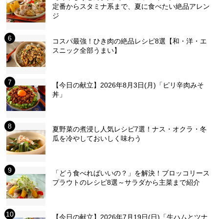
定番からスタミナ系まで、夏に食べたい絶品アレン
ジ
コスパ最強！ひき肉の絶品レシピ8選【和・洋・エ
スニック全部うまい】
【今日の献立】2026年8月3日(月)「ピリ辛肉みそ
丼」
夏野菜の煮浸し人気レシピ7選！ナス・オクラ・冬
瓜を冷やしておいしく味わう
「どう食べればいいの？」を解決！ブロッコリース
プラウトのレシピ8選～サラダから主菜まで紹介
【今日の献立】2026年7月19日(日)「生ハムとツナ