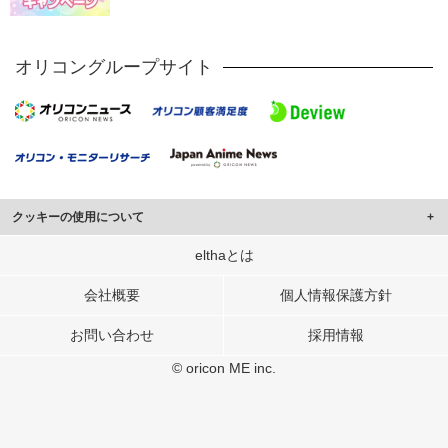
オリコングループサイト
クッキーの使用について
このサイトでは Cookie を使用して、ユーザーに合わせたコンテンツや広告の
elthaとは
表示、ソーシャル メディア機能の提供、広告の表示回数やクリック数の測定を
行っています。
会社概要
個人情報保護方針
また、ユーザーによるサイトの利用状況についても情報を収集し、ソーシャル
お問い合わせ
採用情報
メディアや広告配信、データ解析の各パートナーに提供しています。
各パートナーは、この情報とユーザーが各パートナーに提供した他の情報や、
© oricon ME inc.
ユーザーが各パートナーのサービスを使用したときに収集した他の情報を組み
合わせて使用することがあります。