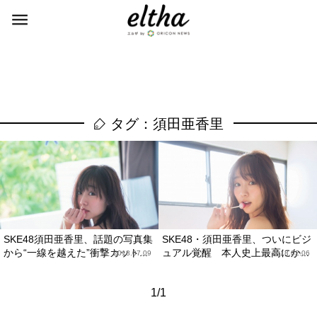
タグ：須田亜香里
SKE48須田亜香里、話題の写真集
SKE48・須田亜香里、ついにビジ
から“一線を越えた”衝撃カット...
ュアル覚醒 本人史上最高にか...
2018.07.09
2018.02.06
1/1