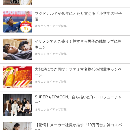
マクドナルドが40年にわたり支える「小学生の甲子
園」
オリコンタイアップ特集
イケメンてんこ盛り！尊すぎる男子の純情ラブに胸
キュン
オリコンタイアップ特集
大好評につき再び！ファミマ名物45％増量キャンペ
ーン
オリコンタイアップ特集
SUPER★DRAGON、自ら描いた”レトロフューチャ
ー”
オリコンタイアップ特集
【驚愕】メーカー社員が推す「10万円台」神コスパ