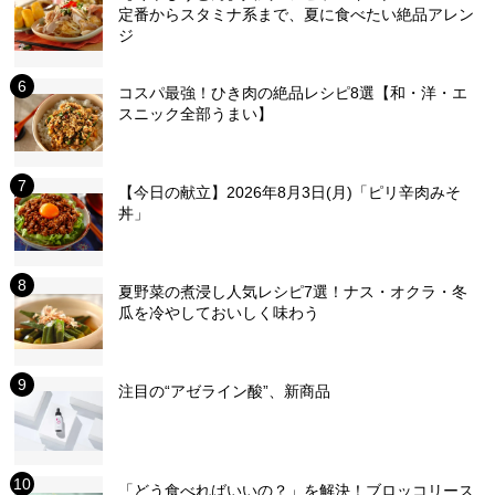
定番からスタミナ系まで、夏に食べたい絶品アレン
ジ
コスパ最強！ひき肉の絶品レシピ8選【和・洋・エ
スニック全部うまい】
【今日の献立】2026年8月3日(月)「ピリ辛肉みそ
丼」
夏野菜の煮浸し人気レシピ7選！ナス・オクラ・冬
瓜を冷やしておいしく味わう
注目の“アゼライン酸”、新商品
「どう食べればいいの？」を解決！ブロッコリース