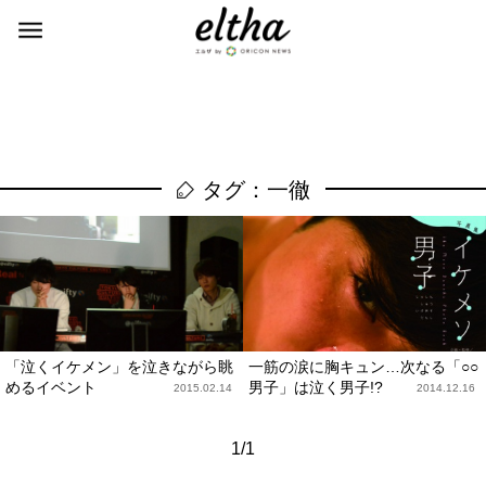
タグ：一徹
「泣くイケメン」を泣きながら眺
一筋の涙に胸キュン…次なる「○○
めるイベント
男子」は泣く男子!?
2015.02.14
2014.12.16
1/1