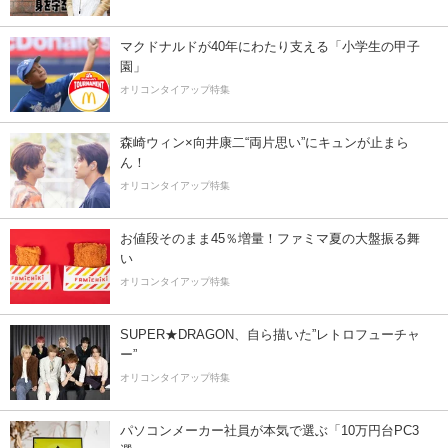
マクドナルドが40年にわたり支える「小学生の甲子
園」
オリコンタイアップ特集
森崎ウィン×向井康二“両片思い”にキュンが止まら
ん！
オリコンタイアップ特集
お値段そのまま45％増量！ファミマ夏の大盤振る舞
い
オリコンタイアップ特集
SUPER★DRAGON、自ら描いた”レトロフューチャ
ー”
オリコンタイアップ特集
パソコンメーカー社員が本気で選ぶ「10万円台PC3