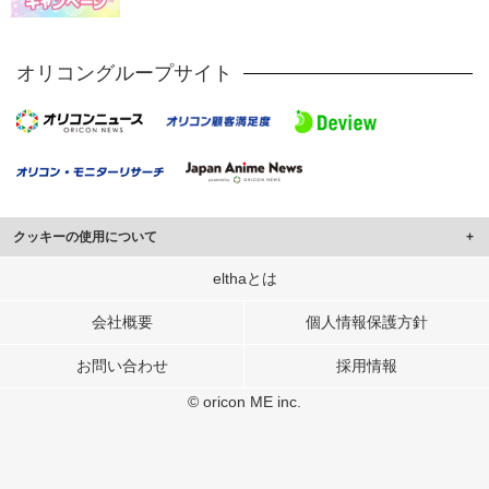
オリコングループサイト
クッキーの使用について
このサイトでは Cookie を使用して、ユーザーに合わせたコンテンツや広告の
elthaとは
表示、ソーシャル メディア機能の提供、広告の表示回数やクリック数の測定を
行っています。
会社概要
個人情報保護方針
また、ユーザーによるサイトの利用状況についても情報を収集し、ソーシャル
お問い合わせ
採用情報
メディアや広告配信、データ解析の各パートナーに提供しています。
各パートナーは、この情報とユーザーが各パートナーに提供した他の情報や、
© oricon ME inc.
ユーザーが各パートナーのサービスを使用したときに収集した他の情報を組み
合わせて使用することがあります。