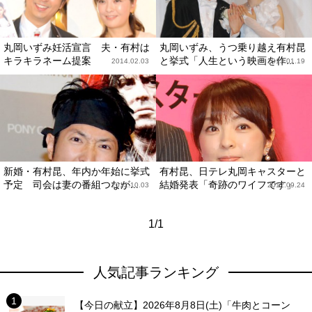
丸岡いずみ妊活宣言 夫・有村は
丸岡いずみ、うつ乗り越え有村昆
キラキラネーム提案
と挙式「人生という映画を作...
2014.02.03
2013.01.19
新婚・有村昆、年内か年始に挙式
有村昆、日テレ丸岡キャスターと
予定 司会は妻の番組つなが...
結婚発表「奇跡のワイフです」
2012.10.03
2012.09.24
1/1
人気記事ランキング
【今日の献立】2026年8月8日(土)「牛肉とコーン