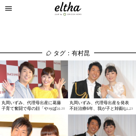
タグ：有村昆
丸岡いずみ、代理母出産に葛藤
丸岡いずみ、代理母出産を発表
子育て奮闘で母の顔「やっぱ...
不妊治療6年、我が子と対面し...
2018.06.20
2018.01.23