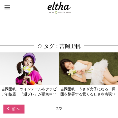
タグ：吉岡里帆
吉岡里帆、ツインテールをグラビ
吉岡里帆、うさぎ女子になる 周
ア初披露 『週プレ』が最旬...
囲を翻弄する愛くるしさを表現
2017.07.10
2017.04.12
前へ
2/2