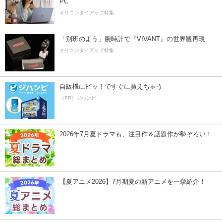
PC
オリコンタイアップ特集
「別班のよう」腕時計で『VIVANT』の世界観再現
オリコンタイアップ特集
自販機にピッ！ですぐに買えちゃう
（PR）ジハンピ
2026年7月夏ドラマも、注目作＆話題作が勢ぞろい！
【夏アニメ2026】7月期夏の新アニメを一挙紹介！