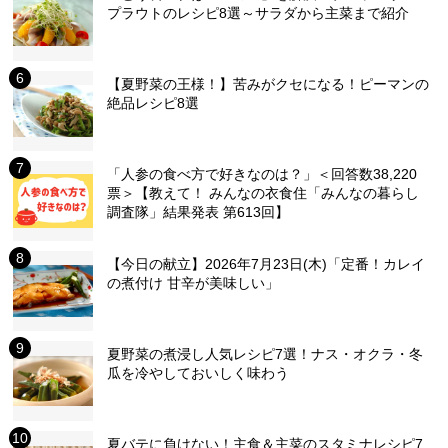
プラウトのレシピ8選～サラダから主菜まで紹介
【夏野菜の王様！】苦みがクセになる！ピーマンの
絶品レシピ8選
「人参の食べ方で好きなのは？」＜回答数38,220
票＞【教えて！ みんなの衣食住「みんなの暮らし
調査隊」結果発表 第613回】
【今日の献立】2026年7月23日(木)「定番！カレイ
の煮付け 甘辛が美味しい」
夏野菜の煮浸し人気レシピ7選！ナス・オクラ・冬
瓜を冷やしておいしく味わう
夏バテに負けない！主食＆主菜のスタミナレシピ7