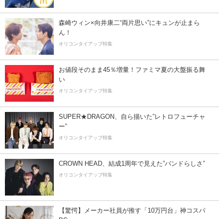
森崎ウィン×向井康二“両片思い”にキュンが止まら
ん！
オリコンタイアップ特集
お値段そのまま45％増量！ファミマ夏の大盤振る舞
い
オリコンタイアップ特集
SUPER★DRAGON、自ら描いた”レトロフューチャ
ー”
オリコンタイアップ特集
CROWN HEAD、結成1周年で見えた”バンドらしさ”
オリコンタイアップ特集
【驚愕】メーカー社員が推す「10万円台」神コスパ