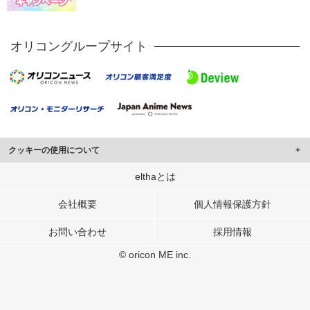
オリコングループサイト
クッキーの使用について
このサイトでは Cookie を使用して、ユーザーに合わせたコンテンツや広告の
elthaとは
表示、ソーシャル メディア機能の提供、広告の表示回数やクリック数の測定を
行っています。
会社概要
個人情報保護方針
また、ユーザーによるサイトの利用状況についても情報を収集し、ソーシャル
お問い合わせ
採用情報
メディアや広告配信、データ解析の各パートナーに提供しています。
各パートナーは、この情報とユーザーが各パートナーに提供した他の情報や、
© oricon ME inc.
ユーザーが各パートナーのサービスを使用したときに収集した他の情報を組み
合わせて使用することがあります。