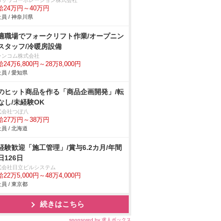
ロサワコーポレーション株式会社
給24万円～40万円
員 / 神奈川県
適職場でフォークリフト作業/オープニン
スタッフ/冷暖房設備
ランコム株式会社
24万6,800円～28万8,000円
員 / 愛知県
のヒット商品を作る「商品企画開発」/転
なし/未経験OK
式会社つぼ八
給27万円～38万円
員 / 北海道
経験歓迎「施工管理」/賞与6.2カ月/年間
日126日
式会社日立ビルシステム
22万5,000円～48万4,000円
員 / 東京都
続きはこちら
sponsored by 求人ボックス