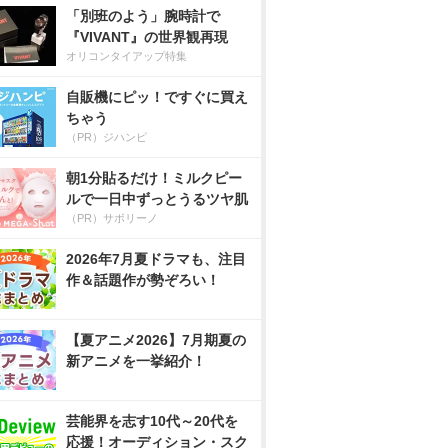
「別班のよう」腕時計で
『VIVANT』の世界観再現
オリコンタイアップ特集
自販機にピッ！ですぐに買え
ちゃう
（PR）ジハンピ
朝1分貼るだけ！ミルクピー
ルで一日中ずっとうるツヤ肌
（PR）サボリーノ
2026年7月夏ドラマも、注目
作＆話題作が勢ぞろい！
【夏アニメ2026】7月期夏の
新アニメを一挙紹介！
芸能界を志す10代～20代を
応援！オーディション・スク