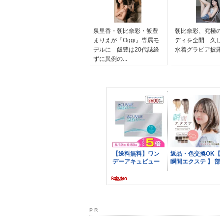
泉里香・朝比奈彩・飯豊
朝比奈彩、究極
まりえが『Oggi』専属モ
ディを全開 久
デルに 飯豊は20代誌経
水着グラビア披
ずに異例の...
P R