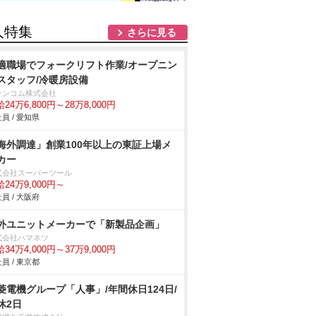
人特集
さらに見る
適職場でフォークリフト作業/オープニン
スタッフ/冷暖房設備
ランコム株式会社
24万6,800円～28万8,000円
員 / 愛知県
海外調達」創業100年以上の東証上場メ
カー
式会社スーパーツール
24万9,000円～
員 / 大阪府
外ユニットメーカーで「新製品企画」
式会社ハマネツ
34万4,000円～37万9,000円
員 / 東京都
菱電機グループ「人事」/年間休日124日/
休2日