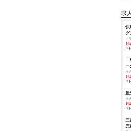
求
快
グ
ト
月給
正社
「
ー
株
月給
正社
屋
株
月給
正社
三
完