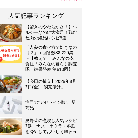
人気記事ランキング
【驚きのやわらかさ！】ヘ
ルシーなのに大満足！鶏む
ね肉の絶品レシピ8選
「人参の食べ方で好きなの
は？」＜回答数38,220票
＞【教えて！ みんなの衣
食住「みんなの暮らし調査
隊」結果発表 第613回】
【今日の献立】2026年8月
7日(金)「鯛茶漬け」
注目の“アゼライン酸”、新
商品
夏野菜の煮浸し人気レシピ
7選！ナス・オクラ・冬瓜
を冷やしておいしく味わう