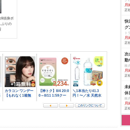
ク
月
正社
の9頭身ボ
快
しぶりの
グ
露
ト
月給
正社
次
勤
株
月
正社
未
休
株
月給
正社