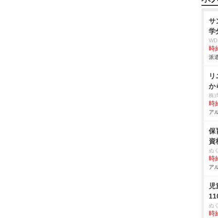
サ
学
W
時給
派遣
リ
か
株
時給
アル
保
資
ぬ
時給
アル
児
1
ぬ
時給