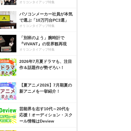
オリコンタイアップ特集
パソコンメーカー社員が本気
で選ぶ「10万円台PC3選」
オリコンタイアップ特集
「別班のよう」腕時計で
『VIVANT』の世界観再現
オリコンタイアップ特集
2026年7月夏ドラマも、注目
作＆話題作が勢ぞろい！
【夏アニメ2026】7月期夏の
新アニメを一挙紹介！
芸能界を志す10代～20代を
応援！オーディション・スク
ール情報はDeview