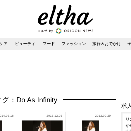
ケア
ビューティ
フード
ファッション
旅行＆おでかけ
ンケア
ダイエット・ボディケア
ヘアスタイル・ヘアアレンジ
グ：Do As Infinity
求
014.06.18
2013.12.05
2012.09.29
リ
か