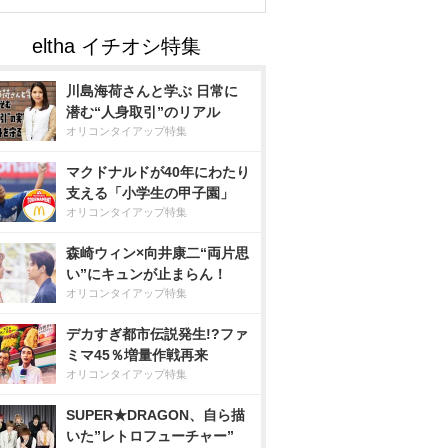
川島海荷さんと学ぶ 日常に
潜む“人身取引”のリアル
オリコンタイアップ特集
マクドナルドが40年にわたり
支える「小学生の甲子園」
オリコンタイアップ特集
森崎ウィン×向井康二“両片思
い”にキュンが止まらん！
オリコンタイアップ特集
デカすぎ都市伝説発生!?ファ
ミマ45％増量作戦再来
オリコンタイアップ特集
SUPER★DRAGON、自ら描
いた”レトロフューチャー”