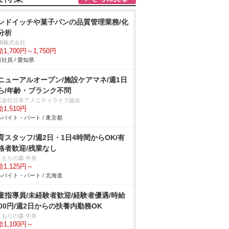
ンドイッチや菓子パンの品質管理業務/化
分析
DB株式会社
1,700円～1,750円
社員 / 愛知県
ニューアルオープン/施設ケアマネ/週1日
ら/年齢・ブランク不問
式会社日本アメニティライフ協会
1,510円
バイト・パート / 東京都
育スタッフ/週2日・1日4時間からOK/有
格者歓迎/残業なし
くもりの森 中央
1,125円～
バイト・パート / 北海道
童指導員/未経験者歓迎/経験者優遇/時給
100円/週2日からの扶養内勤務OK
くもりの森 中央
1,100円～