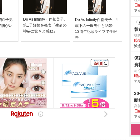
株
日給
アル
Do As Infinity・伴都美子、
が第1子男
Do As Infinity伴都美子、4
「
第1子妊娠を発表「生命の
で胸がい
歳下の一般男性と結婚
製
神秘に驚きと感動」
13周年記念ライブで生報
株
告
時給
派遣
保
資
ぬ
時給
アル
3
勤
髙
日給
アル