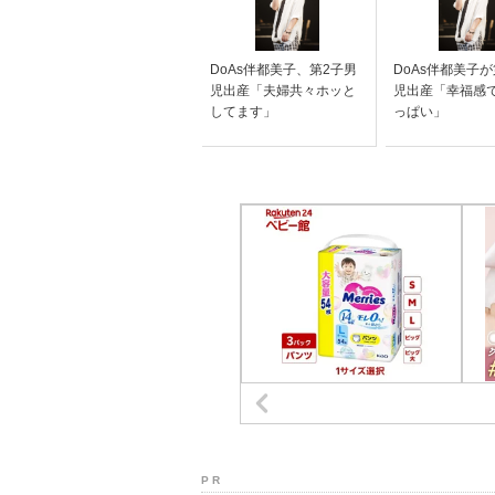
DoAs伴都美子、第2子男
DoAs伴都美子
児出産「夫婦共々ホッと
児出産「幸福感
してます」
っぱい」
P R