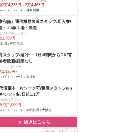
式会社日本アメニティライフ協会
2万4,375円～2万4,465円
バイト・パート / 神奈川県
寮完備」通信機器製造スタッフ/即入寮/
造・工場/工場・製造
式会社京栄センター
1,500円
社員 / 神奈川県
育スタッフ/週2日・1日4時間からOK/有
格者歓迎/残業なし
くもりの森 中央
1,125円～
バイト・パート / 北海道
0代活躍中・Wワーク可/警備スタッフ/8h
務/シフト制/日給1.1万
菱管理株式会社
1万1,000円～
バイト・パート / 契約社員 / 大阪府
続きはこちら
sponsored by 求人ボックス