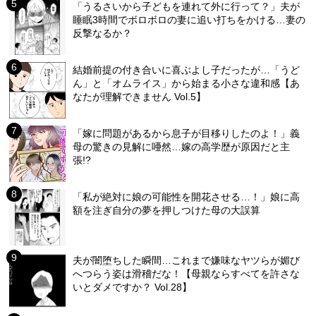
「うるさいから子どもを連れて外に行って？」夫が
睡眠3時間でボロボロの妻に追い打ちをかける…妻の
反撃なるか？
結婚前提の付き合いに喜ぶよし子だったが…「うど
ん」と「オムライス」から始まる小さな違和感【あ
なたが理解できません Vol.5】
「嫁に問題があるから息子が目移りしたのよ！」義
母の驚きの見解に唖然…嫁の高学歴が原因だと主
張!?
「私が絶対に娘の可能性を開花させる…！」娘に高
額を注ぎ自分の夢を押しつけた母の大誤算
夫が闇堕ちした瞬間…これまで嫌味なヤツらが媚び
へつらう姿は滑稽だな！【母親ならすべてを許さな
いとダメですか？ Vol.28】