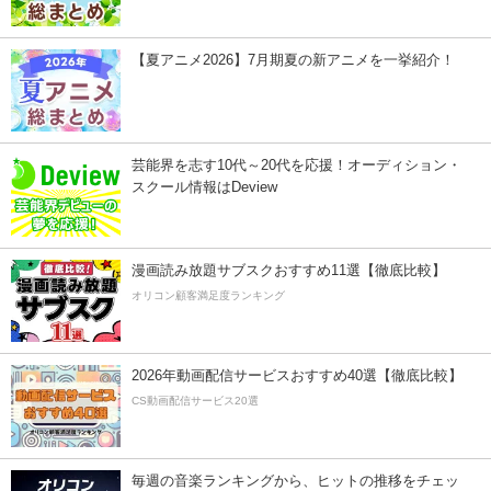
【夏アニメ2026】7月期夏の新アニメを一挙紹介！
芸能界を志す10代～20代を応援！オーディション・
スクール情報はDeview
漫画読み放題サブスクおすすめ11選【徹底比較】
オリコン顧客満足度ランキング
2026年動画配信サービスおすすめ40選【徹底比較】
CS動画配信サービス20選
毎週の音楽ランキングから、ヒットの推移をチェッ