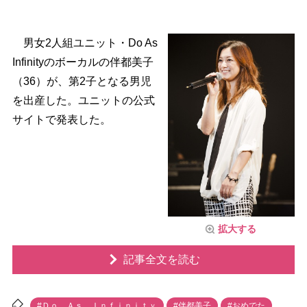
男女2人組ユニット・Do As
Infinityのボーカルの伴都美子
（36）が、第2子となる男児
を出産した。ユニットの公式
サイトで発表した。
拡大する
記事全文を読む
#Ｄｏ Ａｓ Ｉｎｆｉｎｉｔｙ
#伴都美子
#おめでた