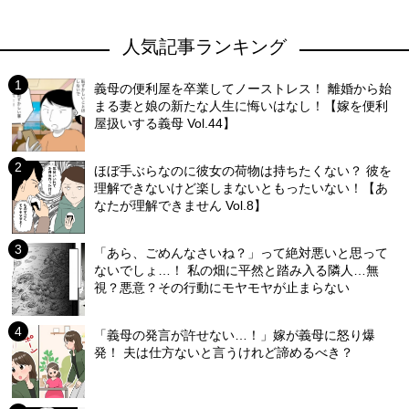
人気記事ランキング
義母の便利屋を卒業してノーストレス！ 離婚から始
まる妻と娘の新たな人生に悔いはなし！【嫁を便利
屋扱いする義母 Vol.44】
ほぼ手ぶらなのに彼女の荷物は持ちたくない？ 彼を
理解できないけど楽しまないともったいない！【あ
なたが理解できません Vol.8】
「あら、ごめんなさいね？」って絶対悪いと思って
ないでしょ…！ 私の畑に平然と踏み入る隣人…無
視？悪意？その行動にモヤモヤが止まらない
「義母の発言が許せない…！」嫁が義母に怒り爆
発！ 夫は仕方ないと言うけれど諦めるべき？