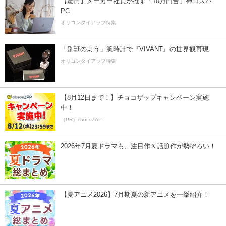
【驚愕】メーカー社員が推す「10万円台」神コスパ
PC
オリコンタイアップ特集
「別班のよう」腕時計で『VIVANT』の世界観再現
オリコンタイアップ特集
【8月12日まで！】チョコザップキャンペーン実施
中！
（PR）chocoZAP
2026年7月夏ドラマも、注目作＆話題作が勢ぞろい！
【夏アニメ2026】7月期夏の新アニメを一挙紹介！