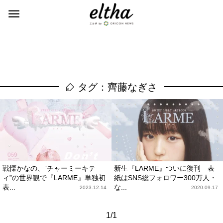
タグ：齊藤なぎさ
戦慄かなの、”チャーミーキテ
新生『LARME』ついに復刊 表
ィ”の世界観で『LARME』単独初
紙はSNS総フォロワー300万人・
表...
な...
2023.12.14
2020.09.17
1/1