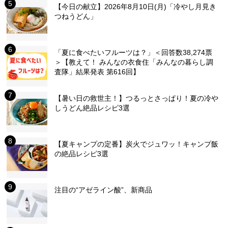
【今日の献立】2026年8月10日(月)「冷やし月見き
つねうどん」
「夏に食べたいフルーツは？」＜回答数38,274票
＞【教えて！ みんなの衣食住「みんなの暮らし調
査隊」結果発表 第616回】
【暑い日の救世主！】つるっとさっぱり！夏の冷や
しうどん絶品レシピ3選
【夏キャンプの定番】炭火でジュワッ！キャンプ飯
の絶品レシピ3選
注目の“アゼライン酸”、新商品