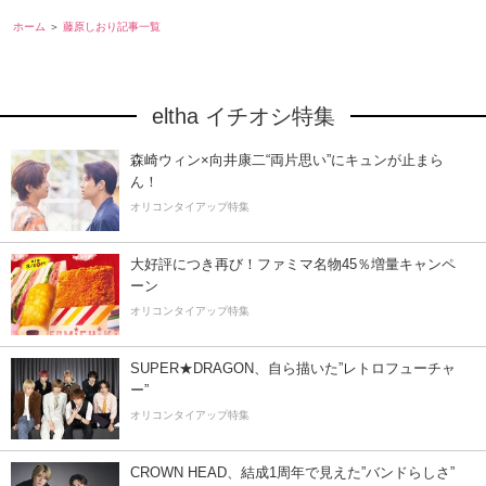
ホーム
藤原しおり記事一覧
eltha イチオシ特集
森崎ウィン×向井康二“両片思い”にキュンが止まら
ん！
オリコンタイアップ特集
大好評につき再び！ファミマ名物45％増量キャンペ
ーン
オリコンタイアップ特集
SUPER★DRAGON、自ら描いた”レトロフューチャ
ー”
オリコンタイアップ特集
CROWN HEAD、結成1周年で見えた”バンドらしさ”