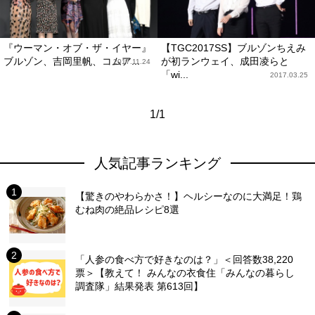
『ウーマン・オブ・ザ・イヤー』
【TGC2017SS】ブルゾンちえみ
ブルゾン、吉岡里帆、コムア...
が初ランウェイ、成田凌らと
2017.11.24
「wi...
2017.03.25
1/1
人気記事ランキング
【驚きのやわらかさ！】ヘルシーなのに大満足！鶏
むね肉の絶品レシピ8選
「人参の食べ方で好きなのは？」＜回答数38,220
票＞【教えて！ みんなの衣食住「みんなの暮らし
調査隊」結果発表 第613回】