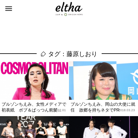
タグ：藤原しおり
ブルゾンちえみ、女性メディアで
ブルゾンちえみ、岡山の大使に就
初表紙 ボブ＆ぱっつん前髪...
任 故郷を持ちネタでPR
2019.02.01
2018.03.23