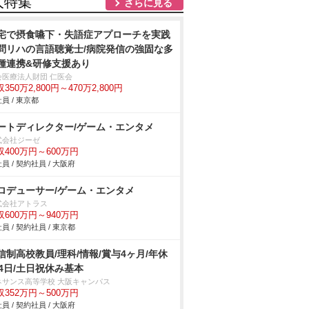
人特集
さらに見る
宅で摂食嚥下・失語症アプローチを実践
問リハの言語聴覚士/病院発信の強固な多
種連携&研修支援あり
会医療法人財団 仁医会
350万2,800円～470万2,800円
員 / 東京都
ートディレクター/ゲーム・エンタメ
式会社ジーゼ
収400万円～600万円
員 / 契約社員 / 大阪府
ロデューサー/ゲーム・エンタメ
式会社アトラス
収600万円～940万円
員 / 契約社員 / 東京都
信制高校教員/理科/情報/賞与4ヶ月/年休
24日/土日祝休み基本
ネサンス高等学校 大阪キャンパス
収352万円～500万円
員 / 契約社員 / 大阪府