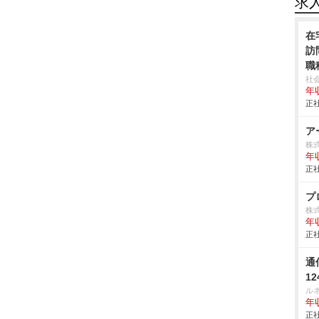
求
在
訪
職
社
年収
正社
ア
株
年
正社
プ
株
年
正社
通
1
ル
年
正社