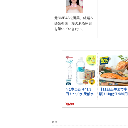
元NMB48松田栞、結婚＆
妊娠発表「愛のある家庭
を築いていきたい」
P R