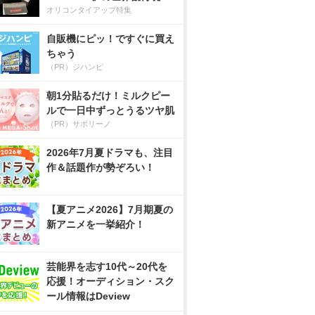
オリコンタイアップ特集
自販機にピッ！ですぐに買え
ちゃう
（PR）ジハンピ
朝1分貼るだけ！ミルクピー
ルで一日中ずっとうるツヤ肌
（PR）サボリーノ
2026年7月夏ドラマも、注目
作＆話題作が勢ぞろい！
【夏アニメ2026】7月期夏の
新アニメを一挙紹介！
芸能界を志す10代～20代を
応援！オーディション・スク
ール情報はDeview