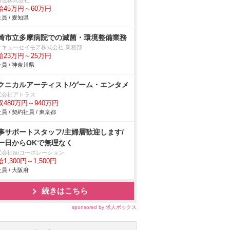
輸送株式会社
給45万円～60万円
員 / 愛知県
崎市立多摩病院での滅菌・環境整備業務
タキューセイモア株式会社 業務部
給23万円～25万円
員 / 神奈川県
クニカルアーティスト/ゲーム・エンタメ
式会社アトラス
収480万円～940万円
員 / 契約社員 / 東京都
事サポートスタッフ/主婦層歓迎します/
一日からOKで無理なく
式会社auコーポレーション
1,300円～1,500円
員 / 大阪府
続きはこちら
sponsored by 求人ボックス