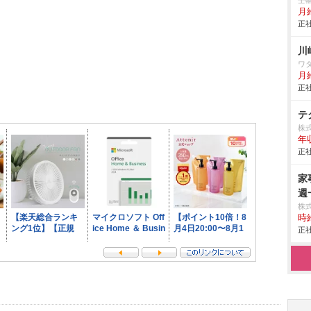
壬
月
正社
川
ワ
月
正社
テ
株
年
正社
家
週
株
時給
正社