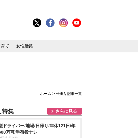
子育て
女性活躍
>
ホーム
松田栞記事一覧
人特集
さらに見る
型ドライバー/地場/日帰り/年休121日/年
600万可/手荷役ナシ