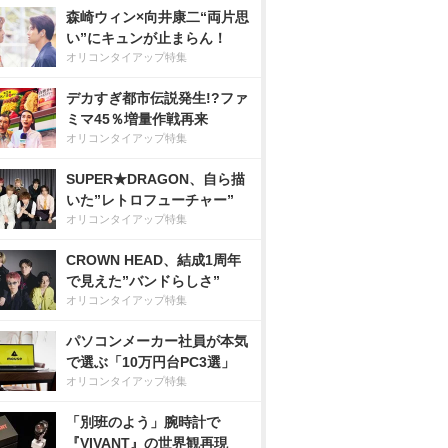
森崎ウィン×向井康二“両片思
い”にキュンが止まらん！
オリコンタイアップ特集
デカすぎ都市伝説発生!?ファ
ミマ45％増量作戦再来
オリコンタイアップ特集
SUPER★DRAGON、自ら描
いた”レトロフューチャー”
オリコンタイアップ特集
CROWN HEAD、結成1周年
で見えた”バンドらしさ”
オリコンタイアップ特集
パソコンメーカー社員が本気
で選ぶ「10万円台PC3選」
オリコンタイアップ特集
「別班のよう」腕時計で
『VIVANT』の世界観再現