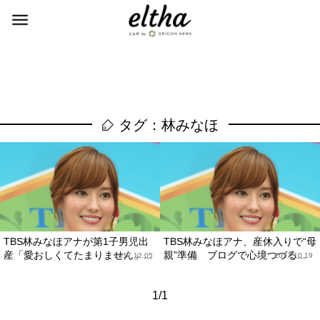
タグ：林みなほ
TBS林みなほアナが第1子男児出
TBS林みなほアナ、産休入りで“母
産「愛おしくてたまりません」...
親”準備 ブログで心境つづる...
2017.12.05
2017.10.19
1/1