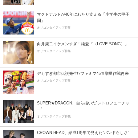
マクドナルドが40年にわたり支える「小学生の甲子
園」
オリコンタイアップ特集
向井康二イケメンすぎ！純愛『（LOVE SONG）』
オリコンタイアップ特集
デカすぎ都市伝説発生!?ファミマ45％増量作戦再来
オリコンタイアップ特集
SUPER★DRAGON、自ら描いた”レトロフューチャ
ー”
オリコンタイアップ特集
CROWN HEAD、結成1周年で見えた”バンドらしさ”