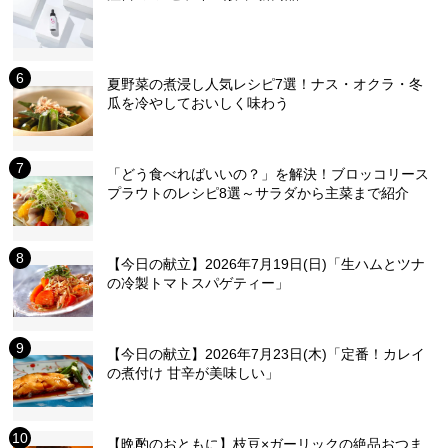
夏野菜の煮浸し人気レシピ7選！ナス・オクラ・冬
瓜を冷やしておいしく味わう
「どう食べればいいの？」を解決！ブロッコリース
プラウトのレシピ8選～サラダから主菜まで紹介
【今日の献立】2026年7月19日(日)「生ハムとツナ
の冷製トマトスパゲティー」
【今日の献立】2026年7月23日(木)「定番！カレイ
の煮付け 甘辛が美味しい」
【晩酌のおともに】枝豆×ガーリックの絶品おつま