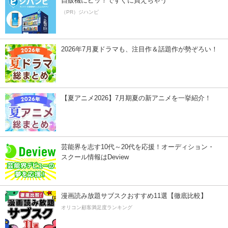
自販機にピッ！ですぐに買えちゃう
（PR）ジハンピ
2026年7月夏ドラマも、注目作＆話題作が勢ぞろい！
【夏アニメ2026】7月期夏の新アニメを一挙紹介！
芸能界を志す10代～20代を応援！オーディション・
スクール情報はDeview
漫画読み放題サブスクおすすめ11選【徹底比較】
オリコン顧客満足度ランキング