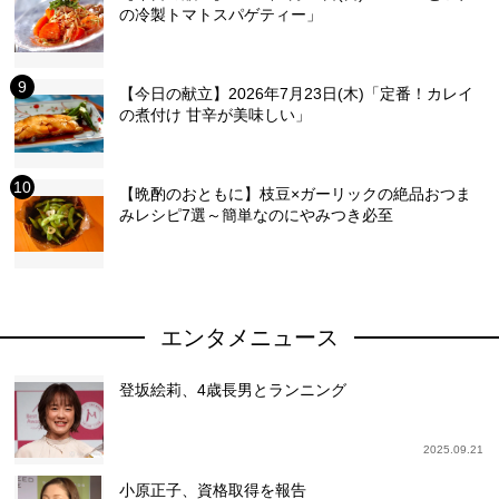
の冷製トマトスパゲティー」
【今日の献立】2026年7月23日(木)「定番！カレイ
の煮付け 甘辛が美味しい」
【晩酌のおともに】枝豆×ガーリックの絶品おつま
みレシピ7選～簡単なのにやみつき必至
エンタメニュース
登坂絵莉、4歳長男とランニング
2025.09.21
小原正子、資格取得を報告