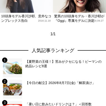
10頭身モデル香川沙耶、意外なコ
驚異の10頭身モデル・香川沙耶が
ンプレックス告白
『Oggi』専属モデルに決定
2016.11.19
2016.09.27
1/1
人気記事ランキング
【夏野菜の王様！】苦みがクセになる！ピーマンの
絶品レシピ8選
【今日の献立】2026年8月7日(金)「鯛茶漬け」
「暑い日に飲みたいドリンクは？」＜回答数