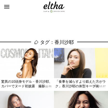
タグ：香川沙耶
驚異の10頭身モデル・香川沙耶、
「食事を減らすより鍛えた方がラ
カバーでヌード初披露 撮影...
ク」香川沙耶の体型キープ術
2019.11.01
2016.12.27