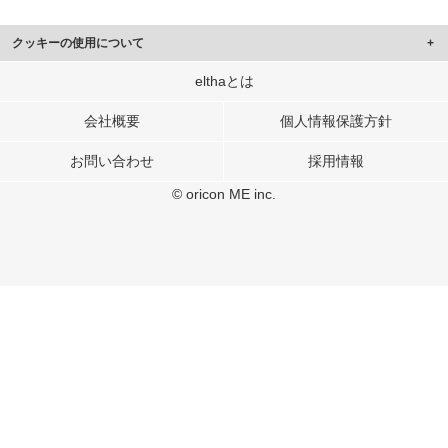
クッキーの使用について
このサイトでは Cookie を使用して、ユーザーに合わせたコンテンツや広告の
elthaとは
表示、ソーシャル メディア機能の提供、広告の表示回数やクリック数の測定を
行っています。
会社概要
個人情報保護方針
また、ユーザーによるサイトの利用状況についても情報を収集し、ソーシャル
お問い合わせ
採用情報
メディアや広告配信、データ解析の各パートナーに提供しています。
各パートナーは、この情報とユーザーが各パートナーに提供した他の情報や、
© oricon ME inc.
ユーザーが各パートナーのサービスを使用したときに収集した他の情報を組み
合わせて使用することがあります。