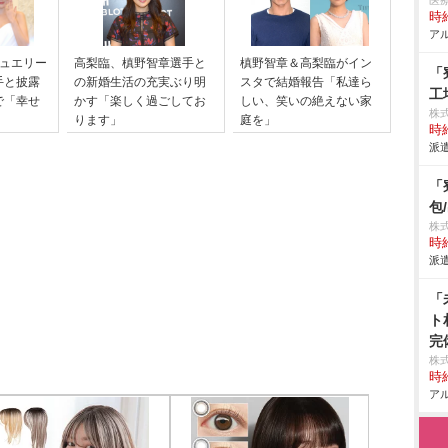
医
時給
アル
ジュエリー
高梨臨、槙野智章選手と
槙野智章＆高梨臨がイン
「
手と披露
の新婚生活の充実ぶり明
スタで結婚報告「私達ら
工
で「幸せ
かす「楽しく過ごしてお
しい、笑いの絶えない家
株
ります」
庭を」
時給
派遣
「
包
株
時給
派遣
「
ト
完
株式
時給
アル