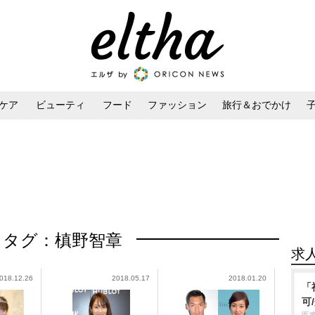
ケア
ビューティ
フード
ファッション
旅行＆おでかけ
ンケア
ダイエット・ボディケア
ヘアスタイル・ヘアアレンジ
タグ：槙野智章
求
018.12.26
2018.05.17
2018.01.20
「
可