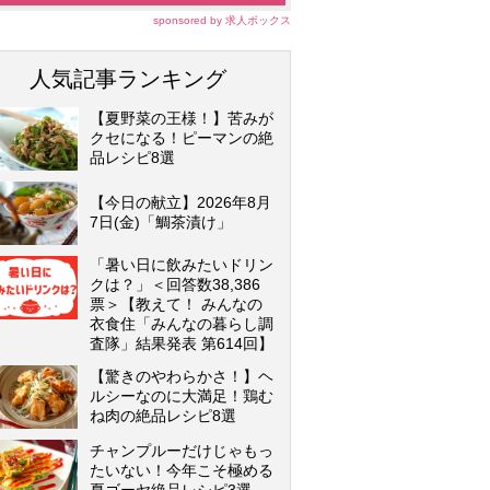
sponsored by 求人ボックス
人気記事ランキング
【夏野菜の王様！】苦みが
クセになる！ピーマンの絶
品レシピ8選
【今日の献立】2026年8月
7日(金)「鯛茶漬け」
「暑い日に飲みたいドリン
クは？」＜回答数38,386
票＞【教えて！ みんなの
衣食住「みんなの暮らし調
査隊」結果発表 第614回】
【驚きのやわらかさ！】ヘ
ルシーなのに大満足！鶏む
ね肉の絶品レシピ8選
チャンプルーだけじゃもっ
たいない！今年こそ極める