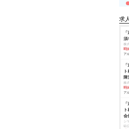
求
「
須
株式
時給
アル
「
ト
障
株
時給
アル
「
ト
会
シ
砧