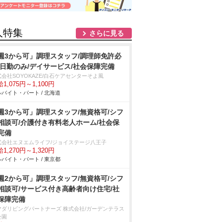
人特集
さらに見る
週3から可」調理スタッフ/調理師免許必
/日勤のみ/デイサービス/社会保障完備
会社SOYOKAZE/白石ケアセンターそよ風
1,075円～1,100円
バイト・パート / 北海道
週3から可」調理スタッフ/無資格可/シフ
相談可/介護付き有料老人ホーム/社会保
完備
式会社エヌエムライフ/ジョイステージ八王子
1,270円～1,320円
バイト・パート / 東京都
週2から可」調理スタッフ/無資格可/シフ
相談可/サービス付き高齢者向け住宅/社
保障完備
マダリビングパートナーズ 株式会社/ガーデンテラス
公園