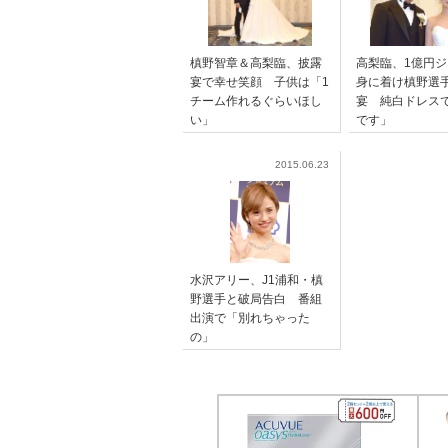
槙野智章＆高梨臨、披露
高梨臨、1億円
宴で幸せ笑顔 子供は「1
身に着け槙野選
チーム作れるぐらいほし
宴 純白ドレス
い」
です」
2015.06.23
水沢アリー、J1浦和・槙
野選手と破局告白 番組
出演で「別れちゃった
の」