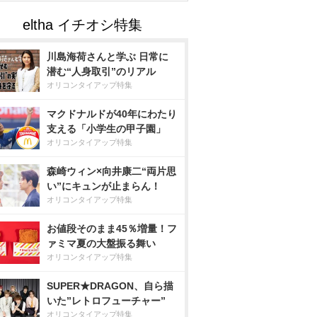
川島海荷さんと学ぶ 日常に
潜む“人身取引”のリアル
オリコンタイアップ特集
マクドナルドが40年にわたり
支える「小学生の甲子園」
オリコンタイアップ特集
森崎ウィン×向井康二“両片思
い”にキュンが止まらん！
オリコンタイアップ特集
お値段そのまま45％増量！フ
ァミマ夏の大盤振る舞い
オリコンタイアップ特集
SUPER★DRAGON、自ら描
いた”レトロフューチャー”
オリコンタイアップ特集