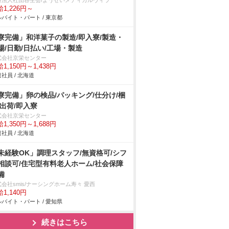
療法人社団容生会/ようせいメディカルヴィラ
1,226円～
バイト・パート / 東京都
寮完備」和洋菓子の製造/即入寮/製造・
場/日勤/日払い/工場・製造
式会社京栄センター
1,150円～1,438円
社員 / 北海道
寮完備」卵の検品/パッキング/仕分け/梱
/出荷/即入寮
式会社京栄センター
1,350円～1,688円
社員 / 北海道
未経験OK」調理スタッフ/無資格可/シフ
相談可/住宅型有料老人ホーム/社会保障
備
会社smis/ナーシングホーム寿々 愛西
1,140円
バイト・パート / 愛知県
続きはこちら