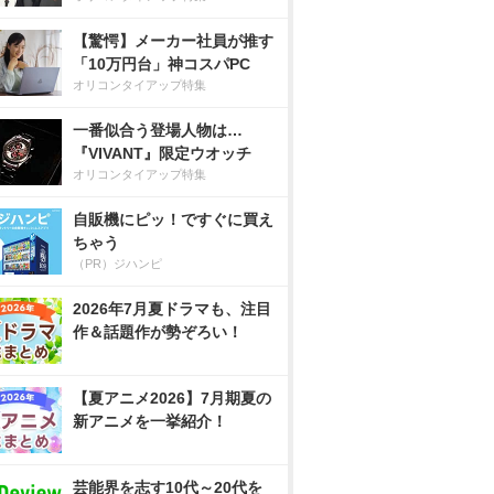
【驚愕】メーカー社員が推す
「10万円台」神コスパPC
オリコンタイアップ特集
一番似合う登場人物は…
『VIVANT』限定ウオッチ
オリコンタイアップ特集
自販機にピッ！ですぐに買え
ちゃう
（PR）ジハンピ
2026年7月夏ドラマも、注目
作＆話題作が勢ぞろい！
【夏アニメ2026】7月期夏の
新アニメを一挙紹介！
芸能界を志す10代～20代を