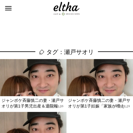
タグ：瀬戸サオリ
ジャンポケ斉藤慎二の妻・瀬戸サ
ジャンポケ斉藤慎二の妻・瀬戸サ
オリが第1子男児出産＆退院報...
オリが第1子妊娠「家族が増え...
2020.03.06
2019.08.29