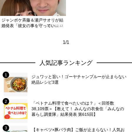
ジャンポケ斉藤＆瀬戸サオリが結
婚発表「彼女の事を守ってい...
2017.12.12
1/1
人気記事ランキング
ジュワッと旨い！ゴーヤチャンプルーが止まらない
絶品レシピ3選
「ベトナム料理で食べたいのは？」＜回答数
38,109票＞【教えて！ みんなの衣食住「みんなの
暮らし調査隊」結果発表 第615回】
【キャベツ×豚バラ肉】ご飯が止まらない！人気お