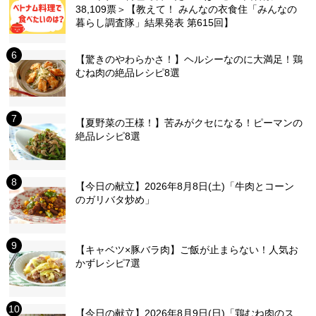
38,109票＞【教えて！ みんなの衣食住「みんなの
暮らし調査隊」結果発表 第615回】
【驚きのやわらかさ！】ヘルシーなのに大満足！鶏
むね肉の絶品レシピ8選
【夏野菜の王様！】苦みがクセになる！ピーマンの
絶品レシピ8選
【今日の献立】2026年8月8日(土)「牛肉とコーン
のガリバタ炒め」
【キャベツ×豚バラ肉】ご飯が止まらない！人気お
かずレシピ7選
【今日の献立】2026年8月9日(日)「鶏むね肉のス