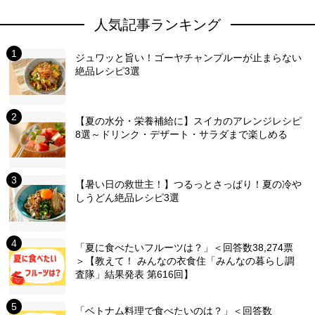
人気記事ランキング
ジュワッと旨い！ゴーヤチャンプルーが止まらない
絶品レシピ3選
【夏の水分・栄養補給に】スイカのアレンジレシピ
8選～ドリンク・デザート・サラダまで楽しめる
【暑い日の救世主！】つるっとさっぱり！夏の冷や
しうどん絶品レシピ3選
「夏に食べたいフルーツは？」＜回答数38,274票
＞【教えて！ みんなの衣食住「みんなの暮らし調
査隊」結果発表 第616回】
「ベトナム料理で食べたいのは？」＜回答数