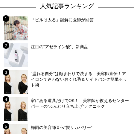
人気記事ランキング
「ピルは太る」誤解に医師が回答
注目の“アゼライン酸”、新商品
“盛れる自分”は顔まわりで決まる 美容師直伝！ア
イロンで迷わないおくれ毛＆サイドバング簡単セッ
ト術
家にある道具だけでOK！ 美容師が教えるセンター
パートの”ふんわり立ち上げ”テクニック
梅雨の美容師直伝”髪リカバリー”