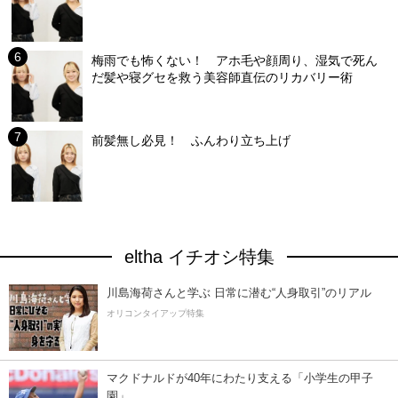
梅雨でも怖くない！ アホ毛や顔周り、湿気で死ん
だ髪や寝グセを救う美容師直伝のリカバリー術
前髪無し必見！ ふんわり立ち上げ
eltha イチオシ特集
川島海荷さんと学ぶ 日常に潜む“人身取引”のリアル
オリコンタイアップ特集
マクドナルドが40年にわたり支える「小学生の甲子
園」