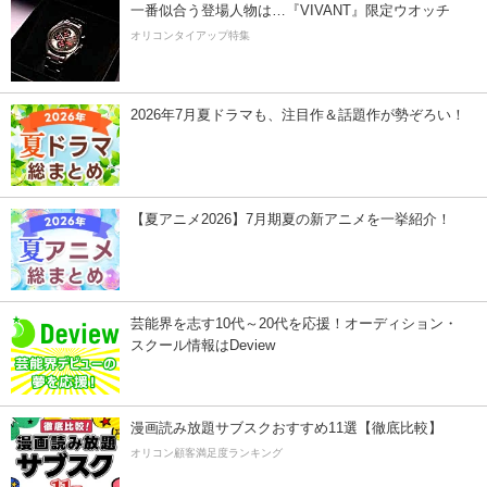
一番似合う登場人物は…『VIVANT』限定ウオッチ
オリコンタイアップ特集
2026年7月夏ドラマも、注目作＆話題作が勢ぞろい！
【夏アニメ2026】7月期夏の新アニメを一挙紹介！
芸能界を志す10代～20代を応援！オーディション・
スクール情報はDeview
漫画読み放題サブスクおすすめ11選【徹底比較】
オリコン顧客満足度ランキング