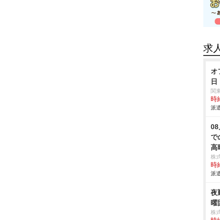
求
オ
日
関
時給
派遣
0
で
高
株
時給
派遣
夜
曜
株