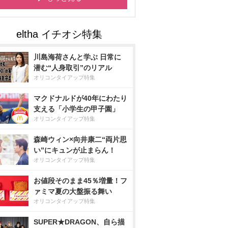
川島海荷さんと学ぶ 日常に
潜む“人身取引”のリアル
オリコンタイアップ特集
マクドナルドが40年にわたり
支える「小学生の甲子園」
オリコンタイアップ特集
森崎ウィン×向井康二“両片思
い”にキュンが止まらん！
オリコンタイアップ特集
お値段そのまま45％増量！フ
ァミマ夏の大盤振る舞い
オリコンタイアップ特集
SUPER★DRAGON、自ら描