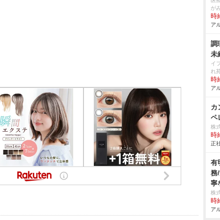
医
が
時給
アル
調
未
イ
れ
時給
アル
カ
ペレ
株
時給
正社
有
務
寧
株
時給
アル