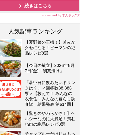
続きはこちら
sponsored by 求人ボックス
人気記事ランキング
【夏野菜の王様！】苦みが
クセになる！ピーマンの絶
品レシピ8選
【今日の献立】2026年8月
7日(金)「鯛茶漬け」
「暑い日に飲みたいドリン
クは？」＜回答数38,386
票＞【教えて！ みんなの
衣食住「みんなの暮らし調
査隊」結果発表 第614回】
【驚きのやわらかさ！】ヘ
ルシーなのに大満足！鶏む
ね肉の絶品レシピ8選
チャンプルーだけじゃもっ