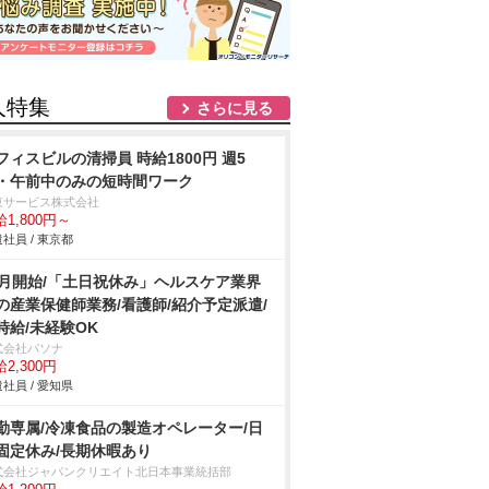
人特集
さらに見る
フィスビルの清掃員 時給1800円 週5
・午前中のみの短時間ワーク
東サービス株式会社
1,800円～
社員 / 東京都
8月開始/「土日祝休み」ヘルスケア業界
の産業保健師業務/看護師/紹介予定派遣/
時給/未経験OK
式会社パソナ
2,300円
社員 / 愛知県
勤専属/冷凍食品の製造オペレーター/日
固定休み/長期休暇あり
式会社ジャパンクリエイト北日本事業統括部