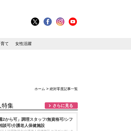
子育て
女性活躍
>
ホーム
絶対零度記事一覧
人特集
さらに見る
週2から可」調理スタッフ/無資格可/シフ
相談可/介護老人保健施設