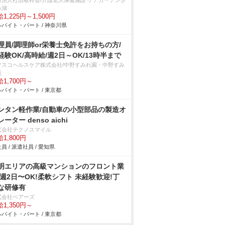
療法人社団敬祥会/介護老人保健施設 ケアガーデンさ
み湖
1,225円～1,500円
バイト・パート / 神奈川県
理員/調理師or栄養士免許をお持ちの方/
経験OK/高時給/週2日～OK/13時半まで
フスコヘルスケア株式会社/中野すみれ園・中野すみ
苑
1,700円～
バイト・パート / 東京都
ンタン軽作業/自動車の小型部品の製造オ
ーター denso aichi
式会社テクノスマイル
1,800円
員 / 派遣社員 / 愛知県
明エリアの⾼級マンションのフロント業
/週2⽇〜OK!柔軟シフト 未経験歓迎!丁
な研修有
式会社ベアーズ
1,350円～
バイト・パート / 東京都