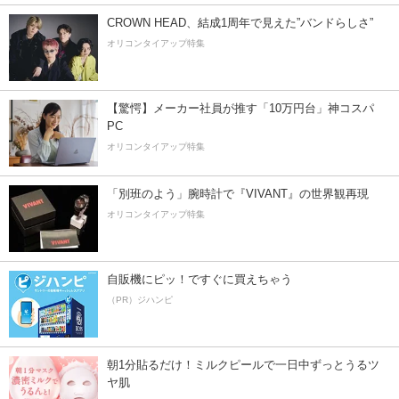
CROWN HEAD、結成1周年で見えた”バンドらしさ”
オリコンタイアップ特集
【驚愕】メーカー社員が推す「10万円台」神コスパ
PC
オリコンタイアップ特集
「別班のよう」腕時計で『VIVANT』の世界観再現
オリコンタイアップ特集
自販機にピッ！ですぐに買えちゃう
（PR）ジハンピ
朝1分貼るだけ！ミルクピールで一日中ずっとうるツ
ヤ肌