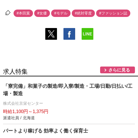
#本田翼
#女優
#モデル
#絶対零度
#ファッション誌
さらに見る
求人特集
「寮完備」和菓子の製造/即入寮/製造・工場/日勤/日払い/工
場・製造
株式会社京栄センター
時給1,100円～1,375円
派遣社員 / 北海道
パートより稼げる 効率よく働く保育士