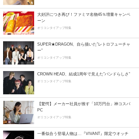
大好評につき再び！ファミマ名物45％増量キャンペ
ーン
オリコンタイアップ特集
SUPER★DRAGON、自ら描いた”レトロフューチャ
ー”
オリコンタイアップ特集
CROWN HEAD、結成1周年で見えた”バンドらしさ”
オリコンタイアップ特集
【驚愕】メーカー社員が推す「10万円台」神コスパ
PC
オリコンタイアップ特集
一番似合う登場人物は…『VIVANT』限定ウオッチ