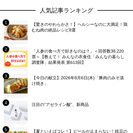
人気記事ランキング
【驚きのやわらかさ！】ヘルシーなのに大満足！鶏
むね肉の絶品レシピ8選
「人参の食べ方で好きなのは？」＜回答数38,220
票＞【教えて！ みんなの衣食住「みんなの暮らし
調査隊」結果発表 第613回】
【今日の献立】2026年8月6日(木)「豚肉のみそ漬
け焼き」
注目の“アゼライン酸”、新商品
【夏といえばコレ！】ビールが止まらない！枝豆の