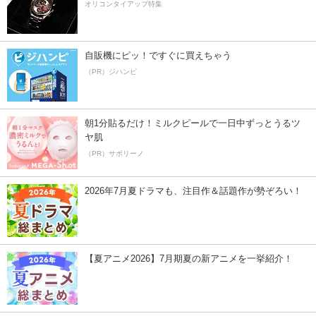
オリコンタイアップ特集
自販機にピッ！ですぐに買えちゃう
（PR）ジハンピ
朝1分貼るだけ！ミルクピールで一日中ずっとうるツ
ヤ肌
（PR）サボリーノ
2026年7月夏ドラマも、注目作＆話題作が勢ぞろい！
【夏アニメ2026】7月期夏の新アニメを一挙紹介！