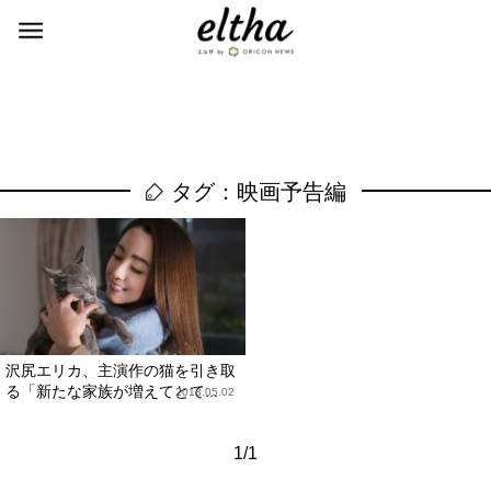
タグ：映画予告編
沢尻エリカ、主演作の猫を引き取
る「新たな家族が増えてとて...
2018.05.02
1/1