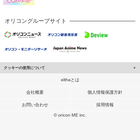
オリコングループサイト
クッキーの使用について
このサイトでは Cookie を使用して、ユーザーに合わせたコンテンツや広告の
elthaとは
表示、ソーシャル メディア機能の提供、広告の表示回数やクリック数の測定を
行っています。
会社概要
個人情報保護方針
また、ユーザーによるサイトの利用状況についても情報を収集し、ソーシャル
お問い合わせ
採用情報
メディアや広告配信、データ解析の各パートナーに提供しています。
各パートナーは、この情報とユーザーが各パートナーに提供した他の情報や、
© oricon ME inc.
ユーザーが各パートナーのサービスを使用したときに収集した他の情報を組み
合わせて使用することがあります。