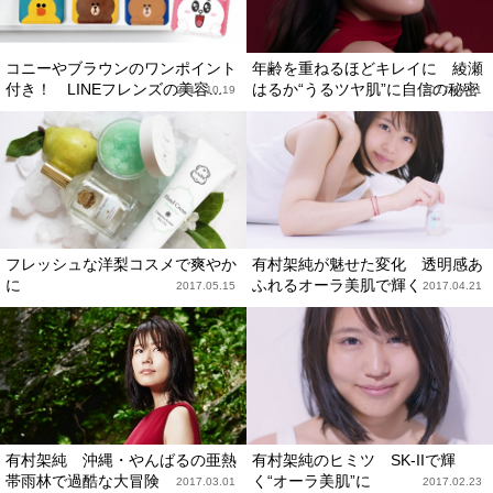
コニーやブラウンのワンポイント
年齢を重ねるほどキレイに 綾瀬
付き！ LINEフレンズの美容...
はるか“うるツヤ肌”に自信の秘密
2017.10.19
2017.09.01
フレッシュな洋梨コスメで爽やか
有村架純が魅せた変化 透明感あ
に
ふれるオーラ美肌で輝く
2017.05.15
2017.04.21
有村架純 沖縄・やんばるの亜熱
有村架純のヒミツ SK-IIで輝
帯雨林で過酷な大冒険
く“オーラ美肌”に
2017.03.01
2017.02.23