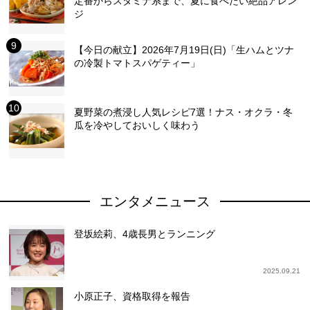
定番からスタミナ系まで、夏に食べたい絶品アレン
ジ
【今日の献立】2026年7月19日(日)「生ハムとツナ
の冷製トマトスパゲティー」
夏野菜の煮浸し人気レシピ7選！ナス・オクラ・冬
瓜を冷やしておいしく味わう
エンタメニュース
登坂絵莉、4歳長男とランニング
2025.09.21
小原正子、資格取得を報告