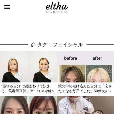
タグ：フェイシャル
“盛れる自分”は顔まわりで決ま
鏡の中の老け込んだ自分に「泣き
る 美容師直伝！アイロンで迷...
たくなる毎日でした」50代女...
2026.06.22
2025.12.17