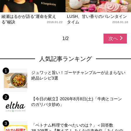
綾瀬はるかが語る“運命を変え
LUSH、甘い香りのバレンタイン
る”秘訣
タイム
2016.01.22
2016.01.18
1/2
次へ
人気記事ランキング
ジュワッと旨い！ゴーヤチャンプルーが止まらない
絶品レシピ3選
【今日の献立】2026年8月8日(土)「牛肉とコーン
のガリバタ炒め」
「ベトナム料理で食べたいのは？」＜回答数
38,109票＞【教えて！ みんなの衣食住「みんなの