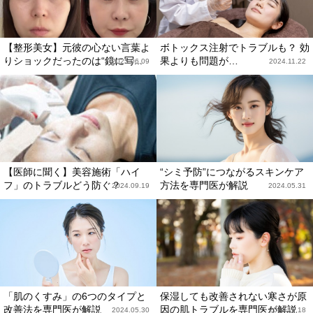
【整形美女】元彼の心ない言葉よ
ボトックス注射でトラブルも？ 効
りショックだったのは“鏡に写...
果よりも問題が…
2025.06.09
2024.11.22
【医師に聞く】美容施術「ハイ
“シミ予防”につながるスキンケア
フ」のトラブルどう防ぐ？
方法を専門医が解説
2024.09.19
2024.05.31
「肌のくすみ」の6つのタイプと
保湿しても改善されない寒さが原
改善法を専門医が解説
因の肌トラブルを専門医が解説
2024.05.30
2023.11.18