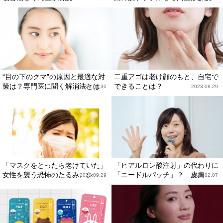
“目の下のクマ”の原因と最適な対
二重アゴは老け顔のもと、自宅で
策は？専門医に聞く解消法とは
できることは？
2023.08.30
2023.08.29
「マスクをとったら老けていた」
「ヒアルロン酸注射」の代わりに
女性を襲う恐怖のたるみ、シ...
「ニードルパッチ」？ 皮膚...
2020.09.29
2020.02.07