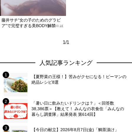
藤井サチ“女の子のためのグラビ
ア”で完璧すぎる美BODY解禁 ...
2020.03.18
1/1
人気記事ランキング
【夏野菜の王様！】苦みがクセになる！ピーマンの
絶品レシピ8選
「暑い日に飲みたいドリンクは？」＜回答数
38,386票＞【教えて！ みんなの衣食住「みんなの
暮らし調査隊」結果発表 第614回】
【今日の献立】2026年8月7日(金)「鯛茶漬け」