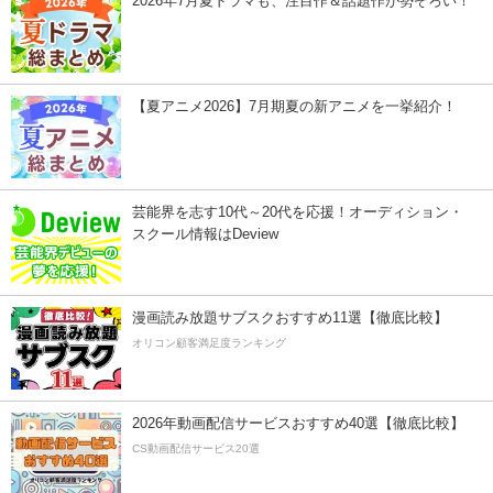
2026年7月夏ドラマも、注目作＆話題作が勢ぞろい！
【夏アニメ2026】7月期夏の新アニメを一挙紹介！
芸能界を志す10代～20代を応援！オーディション・
スクール情報はDeview
漫画読み放題サブスクおすすめ11選【徹底比較】
オリコン顧客満足度ランキング
2026年動画配信サービスおすすめ40選【徹底比較】
CS動画配信サービス20選