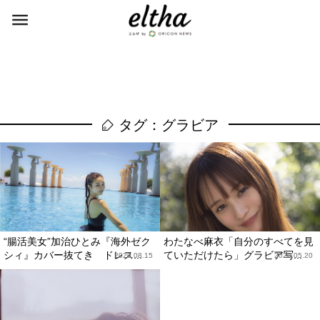
タグ：グラビア
“腸活美女”加治ひとみ『海外ゼク
わたなべ麻衣「自分のすべてを見
シィ』カバー抜てき ドレス...
ていただけたら」グラビア写...
2020.08.15
2020.05.20