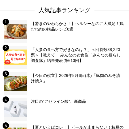
人気記事ランキング
【驚きのやわらかさ！】ヘルシーなのに大満足！鶏
むね肉の絶品レシピ8選
「人参の食べ方で好きなのは？」＜回答数38,220
票＞【教えて！ みんなの衣食住「みんなの暮らし
調査隊」結果発表 第613回】
【今日の献立】2026年8月6日(木)「豚肉のみそ漬
け焼き」
注目の“アゼライン酸”、新商品
【夏といえばコレ！】ビールが止まらない！枝豆の