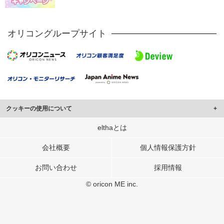
オリコングループサイト
クッキーの使用について
このサイトでは Cookie を使用して、ユーザーに合わせたコンテンツや広告の
elthaとは
表示、ソーシャル メディア機能の提供、広告の表示回数やクリック数の測定を
行っています。
会社概要
個人情報保護方針
また、ユーザーによるサイトの利用状況についても情報を収集し、ソーシャル
お問い合わせ
採用情報
メディアや広告配信、データ解析の各パートナーに提供しています。
各パートナーは、この情報とユーザーが各パートナーに提供した他の情報や、
© oricon ME inc.
ユーザーが各パートナーのサービスを使用したときに収集した他の情報を組み
合わせて使用することがあります。