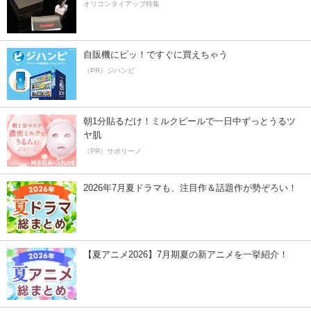
オリコンタイアップ特集
自販機にピッ！ですぐに買えちゃう
（PR）ジハンピ
朝1分貼るだけ！ミルクピールで一日中ずっとうるツ
ヤ肌
（PR）サボリーノ
2026年7月夏ドラマも、注目作＆話題作が勢ぞろい！
【夏アニメ2026】7月期夏の新アニメを一挙紹介！