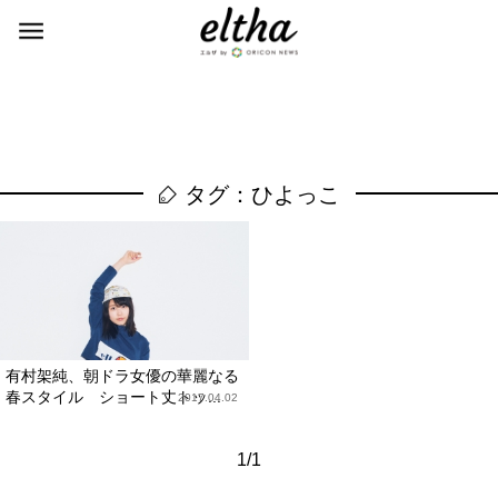
タグ：ひよっこ
有村架純、朝ドラ女優の華麗なる
春スタイル ショート丈トッ...
2017.04.02
1/1