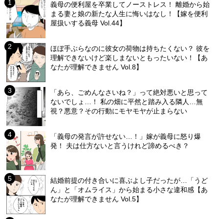
義母の便利屋を卒業してノーストレス！ 離婚から始
まる妻と娘の新たな人生に悔いはなし！【嫁を便利
屋扱いする義母 Vol.44】
ほぼ手ぶらなのに彼女の荷物は持ちたくない？ 彼を
理解できないけど楽しまないともったいない！【あ
なたが理解できません Vol.8】
「あら、ごめんなさいね？」って絶対悪いと思って
ないでしょ…！ 私の畑に平然と踏み入る隣人…無
視？悪意？その行動にモヤモヤが止まらない
「義母の発言が許せない…！」嫁が義母に怒り爆
発！ 夫は仕方ないと言うけれど諦めるべき？
結婚前提の付き合いに喜ぶよし子だったが…「うど
ん」と「オムライス」から始まる小さな違和感【あ
なたが理解できません Vol.5】