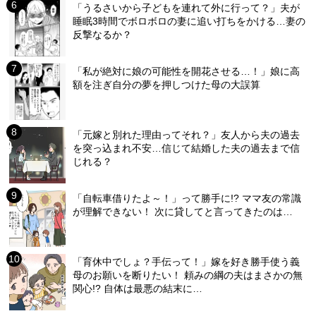
「うるさいから子どもを連れて外に行って？」夫が
睡眠3時間でボロボロの妻に追い打ちをかける…妻の
反撃なるか？
「私が絶対に娘の可能性を開花させる…！」娘に高
額を注ぎ自分の夢を押しつけた母の大誤算
「元嫁と別れた理由ってそれ？」友人から夫の過去
を突っ込まれ不安…信じて結婚した夫の過去まで信
じれる？
「自転車借りたよ～！」って勝手に!? ママ友の常識
が理解できない！ 次に貸してと言ってきたのは…
「育休中でしょ？手伝って！」嫁を好き勝手使う義
母のお願いを断りたい！ 頼みの綱の夫はまさかの無
関心!? 自体は最悪の結末に…