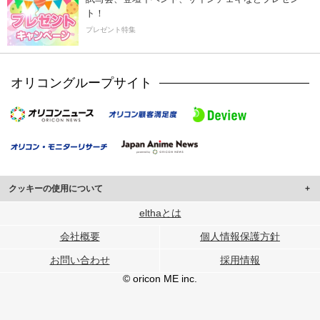
ト！
プレゼント特集
オリコングループサイト
クッキーの使用について
このサイトでは Cookie を使用して、ユーザーに合わせたコンテンツや広告の
elthaとは
表示、ソーシャル メディア機能の提供、広告の表示回数やクリック数の測定を
会社概要
個人情報保護方針
行っています。
また、ユーザーによるサイトの利用状況についても情報を収集し、ソーシャル
お問い合わせ
採用情報
メディアや広告配信、データ解析の各パートナーに提供しています。
各パートナーは、この情報とユーザーが各パートナーに提供した他の情報や、
© oricon ME inc.
ユーザーが各パートナーのサービスを使用したときに収集した他の情報を組み
合わせて使用することがあります。