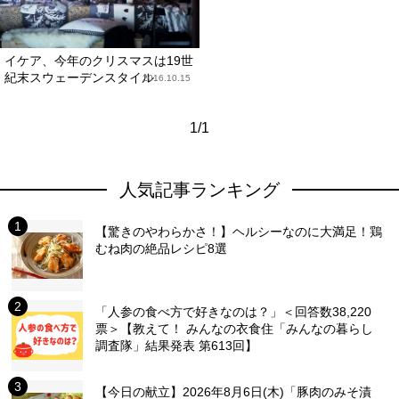
イケア、今年のクリスマスは19世
紀末スウェーデンスタイル
2016.10.15
1/1
人気記事ランキング
【驚きのやわらかさ！】ヘルシーなのに大満足！鶏
むね肉の絶品レシピ8選
「人参の食べ方で好きなのは？」＜回答数38,220
票＞【教えて！ みんなの衣食住「みんなの暮らし
調査隊」結果発表 第613回】
【今日の献立】2026年8月6日(木)「豚肉のみそ漬