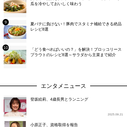
瓜を冷やしておいしく味わう
夏バテに負けない！豚肉でスタミナ補給できる絶品
レシピ8選
「どう食べればいいの？」を解決！ブロッコリース
プラウトのレシピ8選～サラダから主菜まで紹介
エンタメニュース
登坂絵莉、4歳長男とランニング
2025.09.21
小原正子、資格取得を報告