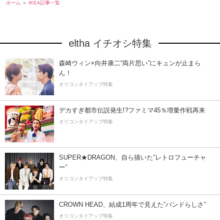
ホーム
IKEA記事一覧
eltha イチオシ特集
森崎ウィン×向井康二“両片思い”にキュンが止まら
ん！
オリコンタイアップ特集
デカすぎ都市伝説発生!?ファミマ45％増量作戦再来
オリコンタイアップ特集
SUPER★DRAGON、自ら描いた”レトロフューチャ
ー”
オリコンタイアップ特集
CROWN HEAD、結成1周年で見えた”バンドらしさ”
オリコンタイアップ特集