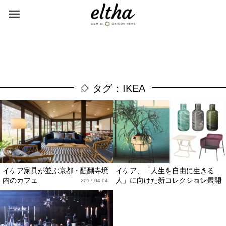
タグ：IKEA
イケア家具が並ぶ京都・醍醐寺境
イケア、「人生を自由に生きる
内のカフェ
人」に向けた新コレクション展開
2017.04.04
2017.02.05