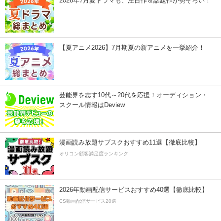
2026年7月夏ドラマも、注目作＆話題作が勢ぞろい！
【夏アニメ2026】7月期夏の新アニメを一挙紹介！
芸能界を志す10代～20代を応援！オーディション・
スクール情報はDeview
漫画読み放題サブスクおすすめ11選【徹底比較】
オリコン顧客満足度ランキング
2026年動画配信サービスおすすめ40選【徹底比較】
CS動画配信サービス20選