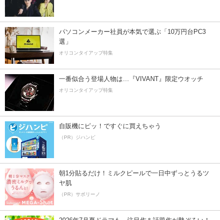
パソコンメーカー社員が本気で選ぶ「10万円台PC3
選」
オリコンタイアップ特集
一番似合う登場人物は…『VIVANT』限定ウオッチ
オリコンタイアップ特集
自販機にピッ！ですぐに買えちゃう
（PR）ジハンピ
朝1分貼るだけ！ミルクピールで一日中ずっとうるツ
ヤ肌
（PR）サボリーノ