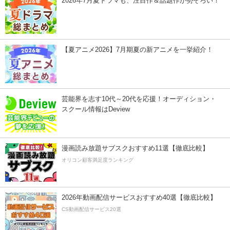
2026年7月夏ドラマも、注目作＆話題作が勢ぞろい！
【夏アニメ2026】7月期夏の新アニメを一挙紹介！
芸能界を志す10代～20代を応援！オーディション・
スクール情報はDeview
漫画読み放題サブスクおすすめ11選【徹底比較】
オリコン顧客満足度ランキング
2026年動画配信サービスおすすめ40選【徹底比較】
CS動画配信サービス20選