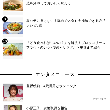
瓜を冷やしておいしく味わう
夏バテに負けない！豚肉でスタミナ補給できる絶品
レシピ8選
「どう食べればいいの？」を解決！ブロッコリース
プラウトのレシピ8選～サラダから主菜まで紹介
エンタメニュース
登坂絵莉、4歳長男とランニング
2025.09.21
小原正子、資格取得を報告