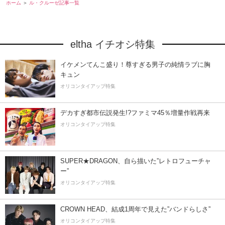
ホーム
ル・クルーゼ記事一覧
eltha イチオシ特集
イケメンてんこ盛り！尊すぎる男子の純情ラブに胸
キュン
オリコンタイアップ特集
デカすぎ都市伝説発生!?ファミマ45％増量作戦再来
オリコンタイアップ特集
SUPER★DRAGON、自ら描いた”レトロフューチャ
ー”
オリコンタイアップ特集
CROWN HEAD、結成1周年で見えた”バンドらしさ”
オリコンタイアップ特集