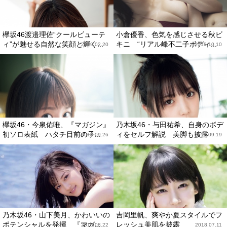
欅坂46渡邉理佐“クールビューテ
小倉優香、色気を感じさせる秋ビ
ィ”が魅せる自然な笑顔と輝く...
キニ “リアル峰不二子ボディ...
2019.02.20
2018.10.10
欅坂46・今泉佑唯、『マガジン』
乃木坂46・与田祐希、自身のボデ
初ソロ表紙 ハタチ目前の子...
ィをセルフ解説 美脚も披露
2018.09.26
2018.09.19
乃木坂46・山下美月、かわいいの
吉岡里帆、爽やか夏スタイルでフ
ポテンシャルを発揮 『マガ...
レッシュ美肌を披露
2018.08.22
2018.07.11