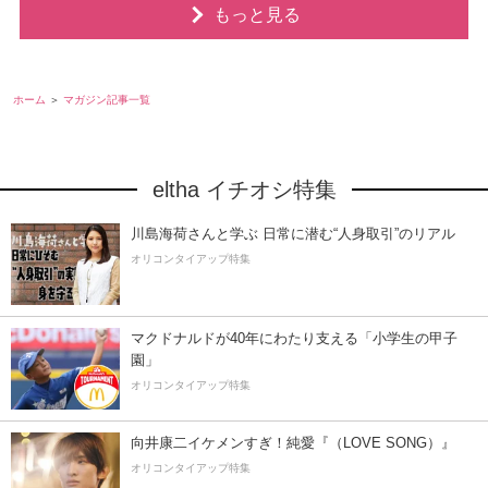
もっと見る
ホーム
マガジン記事一覧
eltha イチオシ特集
川島海荷さんと学ぶ 日常に潜む“人身取引”のリアル
オリコンタイアップ特集
マクドナルドが40年にわたり支える「小学生の甲子
園」
オリコンタイアップ特集
向井康二イケメンすぎ！純愛『（LOVE SONG）』
オリコンタイアップ特集