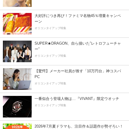
大好評につき再び！ファミマ名物45％増量キャンペ
ーン
オリコンタイアップ特集
SUPER★DRAGON、自ら描いた”レトロフューチャ
ー”
オリコンタイアップ特集
【驚愕】メーカー社員が推す「10万円台」神コスパ
PC
オリコンタイアップ特集
一番似合う登場人物は…『VIVANT』限定ウオッチ
オリコンタイアップ特集
2026年7月夏ドラマも、注目作＆話題作が勢ぞろい！