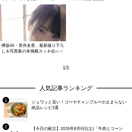
欅坂46・菅井友香、最新撮り下ろ
し＆写真集の未掲載カット公...
2018.06.13
1/1
人気記事ランキング
ジュワッと旨い！ゴーヤチャンプルーが止まらない
絶品レシピ3選
【今日の献立】2026年8月8日(土)「牛肉とコーン