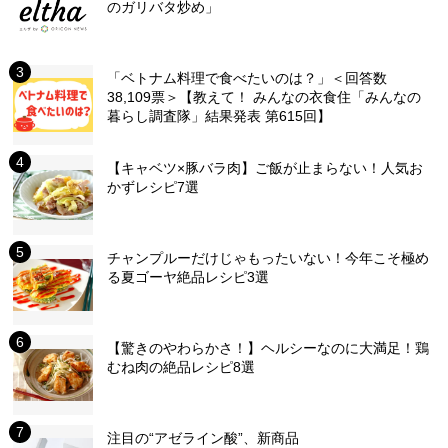
のガリバタ炒め」
「ベトナム料理で食べたいのは？」＜回答数
38,109票＞【教えて！ みんなの衣食住「みんなの
暮らし調査隊」結果発表 第615回】
【キャベツ×豚バラ肉】ご飯が止まらない！人気お
かずレシピ7選
チャンプルーだけじゃもったいない！今年こそ極め
る夏ゴーヤ絶品レシピ3選
【驚きのやわらかさ！】ヘルシーなのに大満足！鶏
むね肉の絶品レシピ8選
注目の“アゼライン酸”、新商品