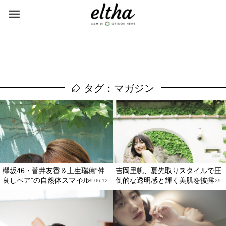
タグ：マガジン
欅坂46・菅井友香＆土生瑞穂“仲
吉岡里帆、夏先取りスタイルで圧
良しペア”の自然体スマイル
倒的な透明感と輝く美肌を披露
2019.06.12
2019.05.29