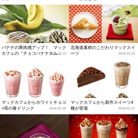
バナナの果肉感アップ！ マック
北海道素材のこだわりマックスイ
カフェの『チョコバナナスム...
ーツ
2016.04.13
2016.03.23
マックカフェからホワイトチョコ
マックカフェから新作スイーツ4
×苺の春ドリンク
種が登場
2016.02.26
2016.01.17