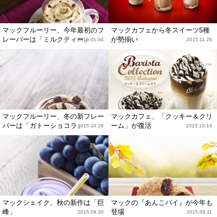
マックフルーリー、今年最初のフ
マックカフェから冬スイーツ5種
レーバーは「ミルクティー」
が勢揃い
2016.01.04
2015.11.26
マックフルーリー、冬の新フレー
マックカフェ、「クッキー＆クリ
バーは「ガトーショコラ」
ーム」が復活
2015.10.29
2015.10.19
マックシェイク、秋の新作は「巨
マックの『あんこパイ』が今年も
峰」
登場
2015.09.30
2015.09.11