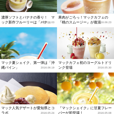
濃厚ソフトとバナナの香り！ マ
果肉がごろっ！マックカフェの
ック新作フルーリーは「バナ...
『桃のスムージー』が復活
2016.08.03
2016.06.23
マック夏シェイク、第一弾は「沖
マックカフェ初のヨーグルトドリ
縄パイン」
ンク登場
2016.06.19
2016.05.30
マック人気デザートが愛知県とコ
『マックシェイク』に甘夏フレー
ラボ
バーが初登場！
2016.05.24
2016.05.08