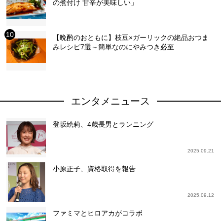
の煮付け 甘辛が美味しい」
【晩酌のおともに】枝豆×ガーリックの絶品おつま
みレシピ7選～簡単なのにやみつき必至
エンタメニュース
登坂絵莉、4歳長男とランニング
2025.09.21
小原正子、資格取得を報告
2025.09.12
ファミマとヒロアカがコラボ