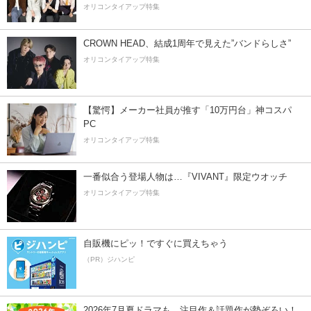
オリコンタイアップ特集
CROWN HEAD、結成1周年で見えた”バンドらしさ”
オリコンタイアップ特集
【驚愕】メーカー社員が推す「10万円台」神コスパ
PC
オリコンタイアップ特集
一番似合う登場人物は…『VIVANT』限定ウオッチ
オリコンタイアップ特集
自販機にピッ！ですぐに買えちゃう
（PR）ジハンピ
2026年7月夏ドラマも、注目作＆話題作が勢ぞろい！