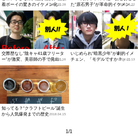
着ボーイの驚きのイケメン化...
た“原石男子”が革命的イケメン...
2024.05.28
2024.05.22
交際歴なし“陰キャ41歳フリータ
いじめられ“暗黒少年”が劇的イメ
ー”が激変、美容師の手で見出...
チェン、「モデルですか？」...
2024.05.16
2024.05.13
知ってる？“クラフトビール”誕生
から人気爆発までの歴史
2018.04.15
1/1