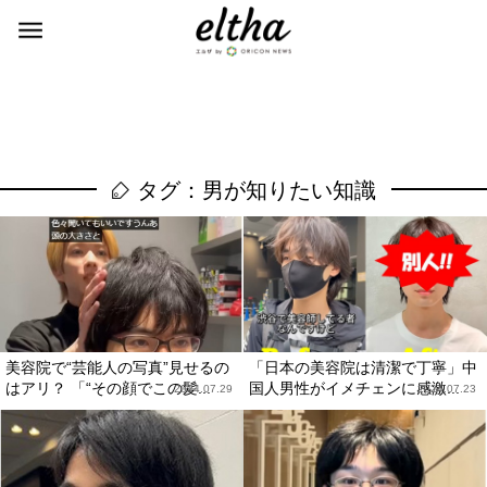
タグ：男が知りたい知識
美容院で“芸能人の写真”見せるの
「日本の美容院は清潔で丁寧」中
はアリ？ 「“その顔でこの髪...
国人男性がイメチェンに感激...
2024.07.29
2024.07.23