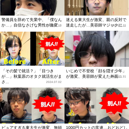
警備員を辞めて失業中、「僕なん
迷える東大生が激変、親の反対で
か…」自信なさげな男性が激変...
迷走したが…美容師マジックに...
2024.07.16
2024.07.11
「その髪で就活？」「目つき
いじめで不登校「顔を隠す少年」
が…」秋葉原のオタク就活生がま
が激変、美容師が変えた外面...
2024.05.31
さ...
2024.07.02
ピュアすぎる東大生が激変、無頓
1000円カットの常連…おどおどし