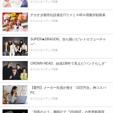
オリコンタイアップ特集
デカすぎ都市伝説発生!?ファミマ45％増量作戦再来
オリコンタイアップ特集
SUPER★DRAGON、自ら描いた”レトロフューチャ
ー”
オリコンタイアップ特集
CROWN HEAD、結成1周年で見えた”バンドらしさ”
オリコンタイアップ特集
【驚愕】メーカー社員が推す「10万円台」神コスパ
PC
オリコンタイアップ特集
「別班のよう」腕時計で『VIVANT』の世界観再現