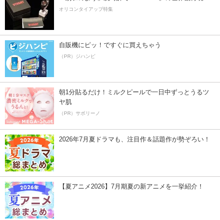
オリコンタイアップ特集
自販機にピッ！ですぐに買えちゃう
（PR）ジハンピ
朝1分貼るだけ！ミルクピールで一日中ずっとうるツ
ヤ肌
（PR）サボリーノ
2026年7月夏ドラマも、注目作＆話題作が勢ぞろい！
【夏アニメ2026】7月期夏の新アニメを一挙紹介！