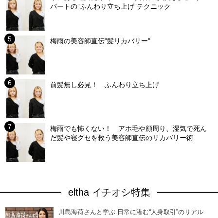
パートの”ふんわり立ち上げ”テクニック
梅雨の美容師直伝”髪リカバリー”
前髪無し必見！ ふんわり立ち上げ
梅雨でも怖くない！ アホ毛や顔周り、湿気で死ん
だ髪や寝グセを救う美容師直伝のリカバリー術
eltha イチオシ特集
川島海荷さんと学ぶ 日常に潜む“人身取引”のリアル