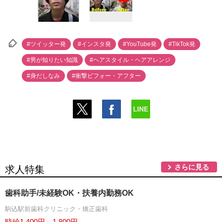
#ツイッター発
#インスタ発
#YouTube発
#TikTok発
#男が知りたい知識
#ヘアスタイル・ヘアアレンジ
#身だしなみ
#衝撃ビフォー・アフター
さらに見る
求人特集
歯科助手/未経験OK・扶養内勤務OK
駒込駅前歯科クリニック・矯正歯科
時給1,400円～1,800円