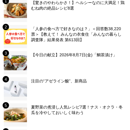
【驚きのやわらかさ！】ヘルシーなのに大満足！鶏
むね肉の絶品レシピ8選
「人参の食べ方で好きなのは？」＜回答数38,220
票＞【教えて！ みんなの衣食住「みんなの暮らし
調査隊」結果発表 第613回】
【今日の献立】2026年8月7日(金)「鯛茶漬け」
注目の“アゼライン酸”、新商品
夏野菜の煮浸し人気レシピ7選！ナス・オクラ・冬
瓜を冷やしておいしく味わう