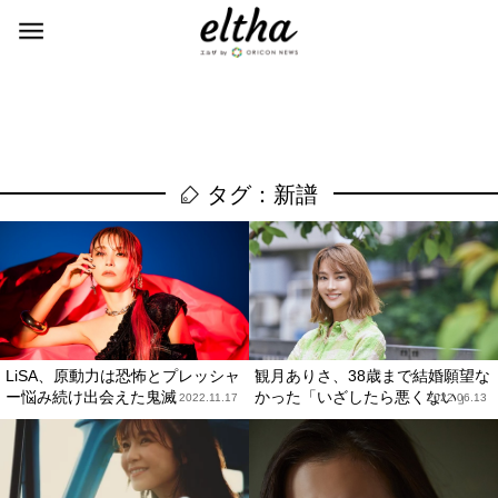
タグ：新譜
LiSA、原動力は恐怖とプレッシャ
観月ありさ、38歳まで結婚願望な
ー悩み続け出会えた鬼滅
かった「いざしたら悪くない」
2022.11.17
2022.06.13