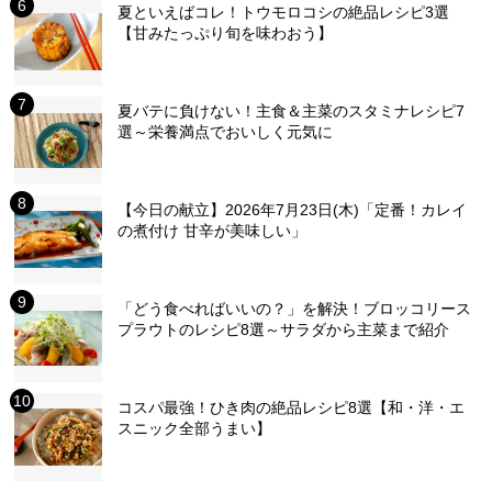
夏といえばコレ！トウモロコシの絶品レシピ3選
【甘みたっぷり旬を味わおう】
夏バテに負けない！主食＆主菜のスタミナレシピ7
選～栄養満点でおいしく元気に
【今日の献立】2026年7月23日(木)「定番！カレイ
の煮付け 甘辛が美味しい」
「どう食べればいいの？」を解決！ブロッコリース
プラウトのレシピ8選～サラダから主菜まで紹介
コスパ最強！ひき肉の絶品レシピ8選【和・洋・エ
スニック全部うまい】