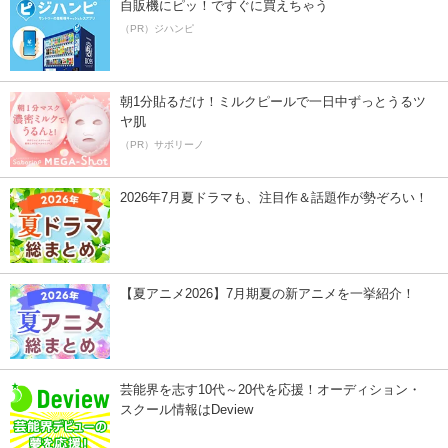
自販機にピッ！ですぐに買えちゃう
（PR）ジハンピ
朝1分貼るだけ！ミルクピールで一日中ずっとうるツ
ヤ肌
（PR）サボリーノ
2026年7月夏ドラマも、注目作＆話題作が勢ぞろい！
【夏アニメ2026】7月期夏の新アニメを一挙紹介！
芸能界を志す10代～20代を応援！オーディション・
スクール情報はDeview