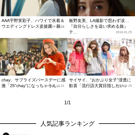
AAA宇野実彩子、ハワイで水着＆
板野友美、LA撮影で思わず涙…
ウエディングドレス姿披露 新...
『自分らしさを追い求める旅』
2019.04.04
テ...
2018.01.25
chay、サプライズバースデーに感
サイサイ、“おかぶり女子”浸透に
激「25“chay”になっちゃうん...
歓喜「流行語大賞目指したい」
2015.10.21
2015.02.25
1/1
人気記事ランキング