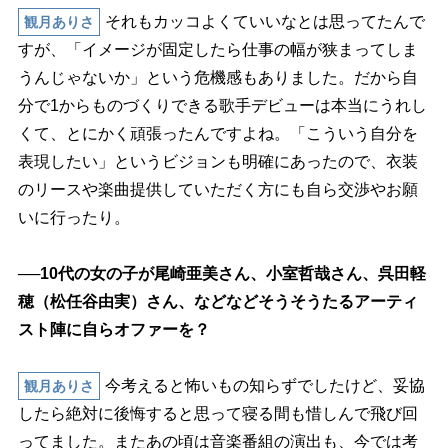
それもカッコよくていいなとは思ってたんで
観月ありさ
すが、「イメージが固定したら仕事の幅が狭まってしま
うんじゃないか」という危機感もありました。だから自
分で1からものづくりできる歌手デビューは本当にうれし
くて、とにかく頑張ったんですよね。「こういう自分を
表現したい」というビジョンも明確にあったので、衣装
のリースや楽曲提供していただく方にも自ら交渉やお願
いに行ったり。
──10代の女の子が尾崎亜美さん、小室哲哉さん、呉田軽
穂（松任谷由実）さん、などなどそうそうたるアーティ
スト陣に自らオファーを？
今考えると怖いもの知らずでしたけど、妥協
観月ありさ
したら絶対に後悔すると思って寝る間も惜しんで飛び回
ってました。またあの頃は音楽番組の演出も、今では考