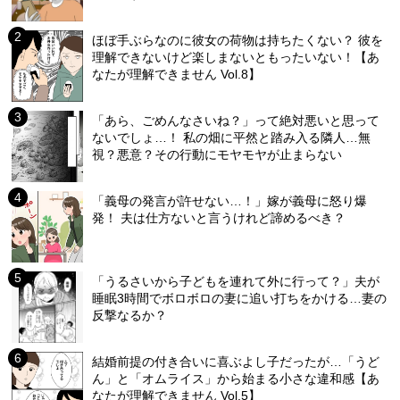
ほぼ手ぶらなのに彼女の荷物は持ちたくない？ 彼を
理解できないけど楽しまないともったいない！【あ
なたが理解できません Vol.8】
「あら、ごめんなさいね？」って絶対悪いと思って
ないでしょ…！ 私の畑に平然と踏み入る隣人…無
視？悪意？その行動にモヤモヤが止まらない
「義母の発言が許せない…！」嫁が義母に怒り爆
発！ 夫は仕方ないと言うけれど諦めるべき？
「うるさいから子どもを連れて外に行って？」夫が
睡眠3時間でボロボロの妻に追い打ちをかける…妻の
反撃なるか？
結婚前提の付き合いに喜ぶよし子だったが…「うど
ん」と「オムライス」から始まる小さな違和感【あ
なたが理解できません Vol.5】