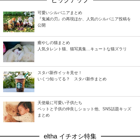
ピックアップ
可愛いシルバニアまとめ
『鬼滅の刃』の再現ほか、人気のシルバニア投稿を
公開
癒やしの猫まとめ
人気タレント猫、猫写真集…キュートな猫ズラリ
スタバ新作イッキ見せ！
いくつ知ってる？ スタバ新作まとめ
天使級に可愛い子供たち
ペットと子供の仲良しショット他、SNS話題キッズ
まとめ
eltha イチオシ特集