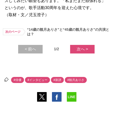
スしてみたい願望もあります。「私まだまだ頑張れる」
というのが、歌手活動30周年を迎えた心境です。
（取材・文／児玉澄子）
“14歳の観月ありさ”と“45歳の観月ありさ”の共演と
次のページ
は？
< 前へ
1/2
次へ >
#俳優
#インタビュー
#新譜
#観月ありさ