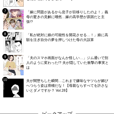
「嫁に問題があるから息子が目移りしたのよ！」義
母の驚きの見解に唖然…嫁の高学歴が原因だと主
張!?
「私が絶対に娘の可能性を開花させる…！」娘に高
額を注ぎ自分の夢を押しつけた母の大誤算
「夫のスマホ画面がなんか怪しい…」ジム通いで別
人のように変わった!? 夫が隠していた衝撃の事実と
は
夫が闇堕ちした瞬間…これまで嫌味なヤツらが媚び
へつらう姿は滑稽だな！【母親ならすべてを許さな
いとダメですか？ Vol.28】