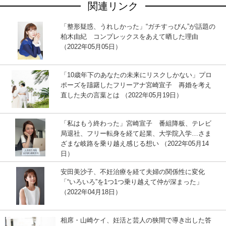
関連リンク
「整形疑惑、うれしかった」“ガチすっぴん”が話題の
柏木由紀 コンプレックスをあえて晒した理由
（2022年05月05日）
「10歳年下のあなたの未来にリスクしかない」プロ
ポーズを躊躇したフリーアナ宮崎宣子 再婚を考え
直した夫の言葉とは （2022年05月19日）
「私はもう終わった」宮崎宣子 番組降板、テレビ
局退社、フリー転身を経て起業、大学院入学…さま
ざまな岐路を乗り越え感じる想い （2022年05月14
日）
安田美沙子、不妊治療を経て夫婦の関係性に変化
「“いろいろ”を1つ1つ乗り越えて仲が深まった」
（2022年04月18日）
相席・山崎ケイ、妊活と芸人の狭間で導き出した答