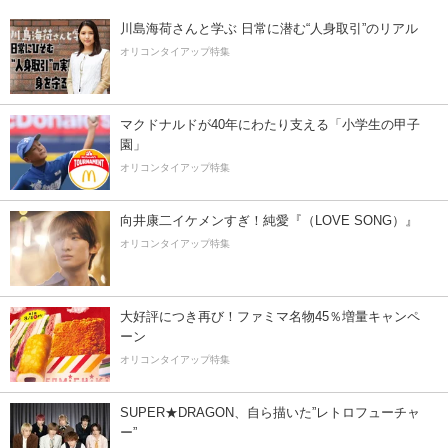
川島海荷さんと学ぶ 日常に潜む“人身取引”のリアル
オリコンタイアップ特集
マクドナルドが40年にわたり支える「小学生の甲子
園」
オリコンタイアップ特集
向井康二イケメンすぎ！純愛『（LOVE SONG）』
オリコンタイアップ特集
大好評につき再び！ファミマ名物45％増量キャンペ
ーン
オリコンタイアップ特集
SUPER★DRAGON、自ら描いた”レトロフューチャ
ー”