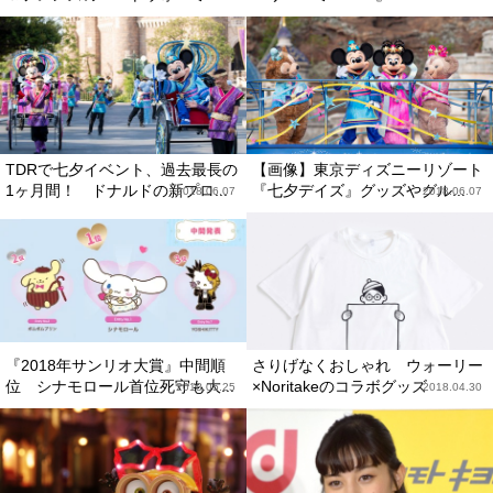
TDRで七夕イベント、過去最長の
【画像】東京ディズニーリゾート
1ヶ月間！ ドナルドの新プロ...
『七夕デイズ』グッズやグル...
2018.06.07
2018.06.07
『2018年サンリオ大賞』中間順
さりげなくおしゃれ ウォーリー
位 シナモロール首位死守も大...
×Noritakeのコラボグッズ
2018.05.25
2018.04.30