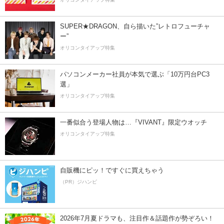
SUPER★DRAGON、自ら描いた”レトロフューチャ
ー”
オリコンタイアップ特集
パソコンメーカー社員が本気で選ぶ「10万円台PC3
選」
オリコンタイアップ特集
一番似合う登場人物は…『VIVANT』限定ウオッチ
オリコンタイアップ特集
自販機にピッ！ですぐに買えちゃう
（PR）ジハンピ
2026年7月夏ドラマも、注目作＆話題作が勢ぞろい！