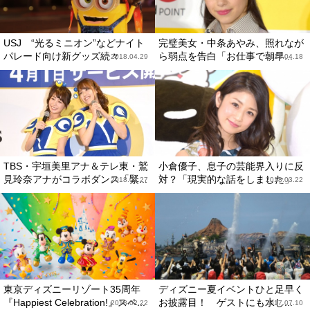
USJ “光るミニオン”などナイト
完璧美女・中条あやみ、照れなが
パレード向け新グッズ続々
ら弱点を告白「お仕事で朝早...
2018.04.29
2018.04.18
TBS・宇垣美里アナ＆テレ東・鷲
小倉優子、息子の芸能界入りに反
見玲奈アナがコラボダンス「緊...
対？「現実的な話をしました」
2018.03.27
2018.03.22
東京ディズニーリゾート35周年
ディズニー夏イベントひと足早く
『Happiest Celebration!』スペ...
お披露目！ ゲストにも水し...
2018.02.22
2017.07.10