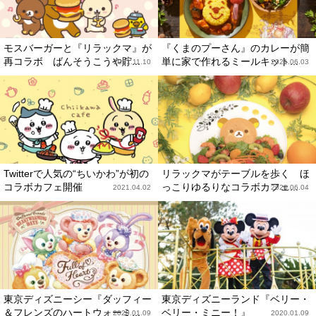
モスバーガーと『リラックマ』が
『くまのプーさん』のカレーが簡
再コラボ ばんそうこうや貯...
単に家で作れるミールキット...
2021.11.10
2021.06.03
Twitterで人気の“ちいかわ”が初の
リラックマがテーブルを歩く ほ
コラボカフェ開催
っこりゆるりなコラボカフェ...
2021.04.02
2020.06.04
東京ディズニーシー『ダッフィー
東京ディズニーランド『ベリー・
＆フレンズのハートウォーミ...
ベリー・ミニー！』
2020.01.09
2020.01.09