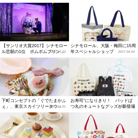
【サンリオ大賞2017】シナモロー
シナモロール、大阪・梅田に15周
ル悲願の1位 ポムポムプリン...
年スペシャルショップ
2017.07.02
2017.04.02
下町コンセプトの「ぐでたまかふ
お寿司”になりきり！ バッドば
ぇ」、東京スカイツリータウ...
つ丸のキュートなグッズが新登場
2017.04.01
2017.03.24