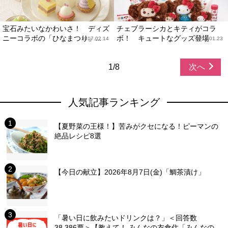
宝石みたいなかわいさ！ ディズ
チェブラーシカとキティがコラ
ニーコラボの「ひなまつり」...
ボ！ キュートなグッズ登場
2017.02.14
2017.01.23
1/8
次へ
人気記事ランキング
【夏野菜の王様！】苦みがクセになる！ピーマンの
絶品レシピ8選
【今日の献立】2026年8月7日(金)「鯛茶漬け」
「暑い日に飲みたいドリンクは？」＜回答数
38,386票＞【教えて！ みんなの衣食住「みんなの