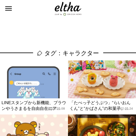
タグ：キャラクター
LINEスタンプから新機能、ブラウ
「たべっ子どうぶつ」“らいおん
ンやうさまるを自由自在にア...
くん”と“かばさん”の和菓子、...
2024.05.08
2022.05.24