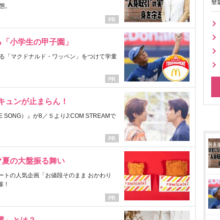
登
態。
る「小学生の甲子園」
る「マクドナルド・ワッペン」をつけて学童
にキュンが止まらん！
ONG）』が8／５よりJ:COM STREAMで
マ夏の大盤振る舞い
ートの人気企画「お値段そのまま おかわり
催！