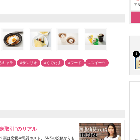
アル
るキャラ
#サンリオ
#ぐでたま
#フード
#スイーツ
身取引”のリアル
？実は恋愛や悪質ホスト、SNSの投稿からも