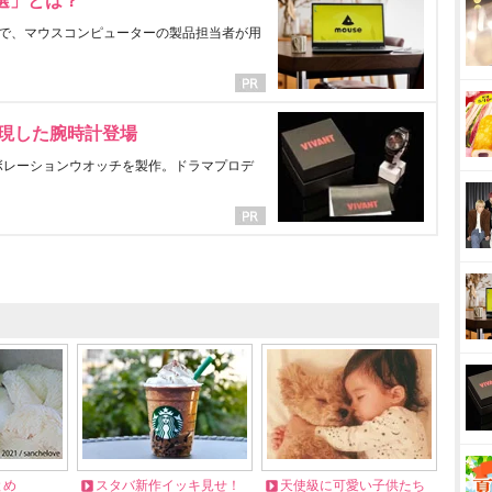
選」とは？
で、マウスコンピューターの製品担当者が用
表現した腕時計登場
ラボレーションウオッチを製作。ドラマプロデ
とめ
スタバ新作イッキ見せ！
天使級に可愛い子供たち