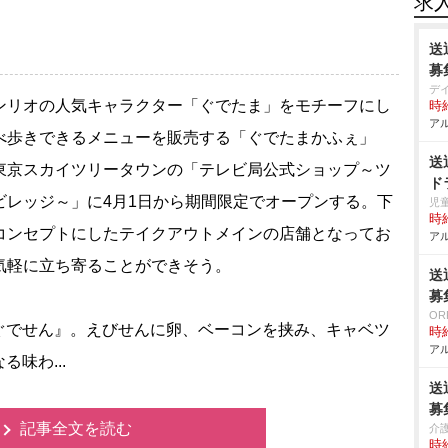
求
送
募
デ
リオの人気キャラクター「ぐでたま」をモチーフにし
時給
アル
べ歩きできるメニューを販売する「ぐでたまかふぇ」
送
東京スカイツリータウンの「テレビ局公式ショップ～ツ
ド
ビレッジ～」に4月1日から期間限定でオープンする。下
児
時給
コンセプトにしたテイクアウトメインの店舗となってお
アル
気軽に立ち寄ることができそう。
送
募
OR
でせん』。えびせんに卵、ベーコンを挟み、キャベツ
時給
アル
味わ...
送
募
記事全文を読む
介
時給