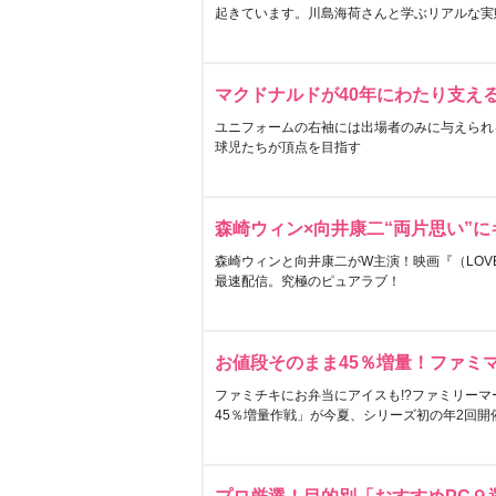
起きています。川島海荷さんと学ぶリアルな実
マクドナルドが40年にわたり支え
ユニフォームの右袖には出場者のみに与えられ
球児たちが頂点を目指す
森崎ウィン×向井康二“両片思い”
森崎ウィンと向井康二がW主演！映画『（LOVE S
最速配信。究極のピュアラブ！
お値段そのまま45％増量！ファミ
ファミチキにお弁当にアイスも!?ファミリーマ
45％増量作戦」が今夏、シリーズ初の年2回開