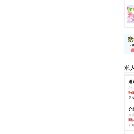
求
送
か
時給
アル
介
介
時給
アル