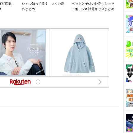
猫写真集…
いくつ知ってる？ スタバ新
ペットと子供の仲良しショッ
リ
作まとめ
ト他、SNS話題キッズまとめ