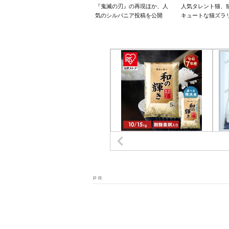
『鬼滅の刃』の再現ほか、人
人気タレント猫、
気のシルバニア投稿を公開
キュートな猫ズラ
P R