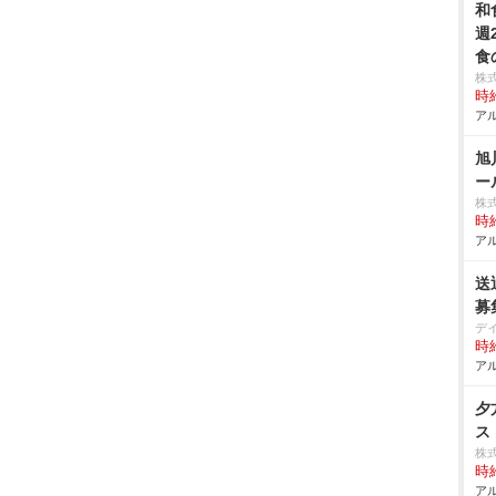
和
週
食
株
時給
アル
旭
ー
株
時給
アル
送
募
デ
時給
アル
夕
ス
株
時給
アル