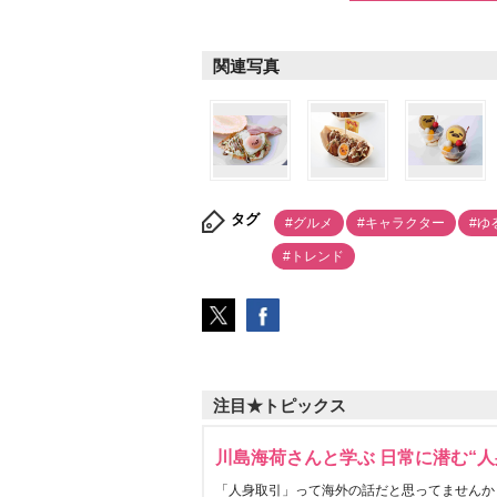
関連写真
タグ
#グルメ
#キャラクター
#ゆ
#トレンド
注目★トピックス
川島海荷さんと学ぶ 日常に潜む“人
「人身取引」って海外の話だと思ってませんか