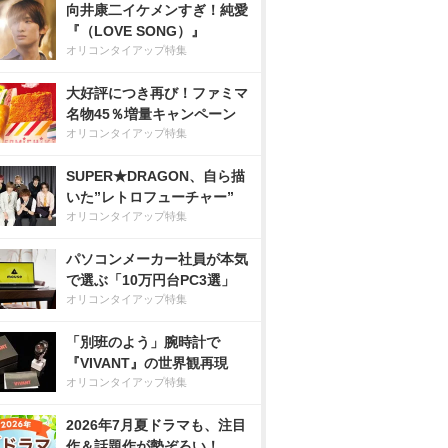
向井康二イケメンすぎ！純愛
『（LOVE SONG）』
オリコンタイアップ特集
大好評につき再び！ファミマ
名物45％増量キャンペーン
オリコンタイアップ特集
SUPER★DRAGON、自ら描
いた”レトロフューチャー”
オリコンタイアップ特集
パソコンメーカー社員が本気
で選ぶ「10万円台PC3選」
オリコンタイアップ特集
「別班のよう」腕時計で
『VIVANT』の世界観再現
オリコンタイアップ特集
2026年7月夏ドラマも、注目
作＆話題作が勢ぞろい！