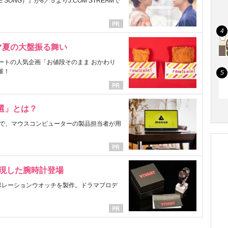
ONG）』が8／５よりJ:COM STREAMで
マ夏の大盤振る舞い
ートの人気企画「お値段そのまま おかわり
催！
選」とは？
で、マウスコンピューターの製品担当者が用
表現した腕時計登場
ラボレーションウオッチを製作。ドラマプロデ