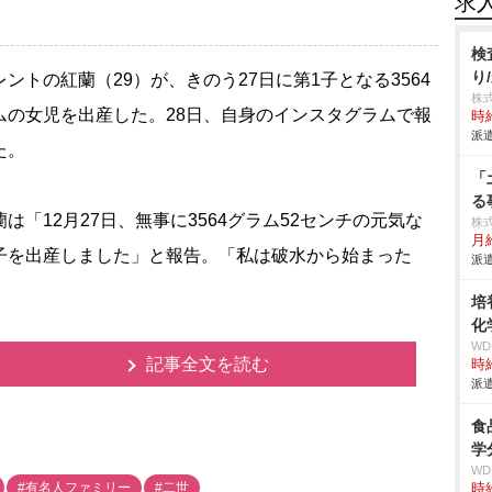
求
検
り
ントの紅蘭（29）が、きのう27日に第1子となる3564
株
ムの女児を出産した。28日、自身のインスタグラムで報
時給
派遣
た。
「
る
は「12月27日、無事に3564グラム52センチの元気な
株
月給
子を出産しました」と報告。「私は破水から始まった
派遣
培
化
W
記事全文を読む
時給
派遣
食
学
W
#有名人ファミリー
#二世
時給