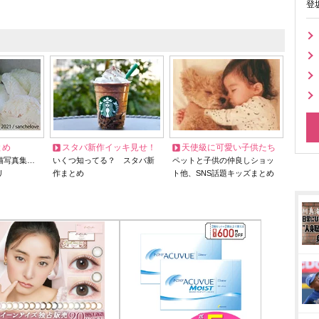
登
とめ
スタバ新作イッキ見せ！
天使級に可愛い子供たち
猫写真集…
いくつ知ってる？ スタバ新
ペットと子供の仲良しショッ
リ
作まとめ
ト他、SNS話題キッズまとめ