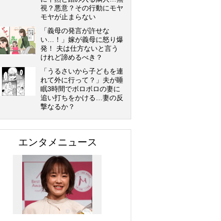
視？悪意？その行動にモヤ
モヤが止まらない
「義母の発言が許せな
い…！」嫁が義母に怒り爆
発！ 夫は仕方ないと言う
けれど諦めるべき？
「うるさいから子どもを連
れて外に行って？」夫が睡
眠3時間でボロボロの妻に
追い打ちをかける…妻の反
撃なるか？
エンタメニュース