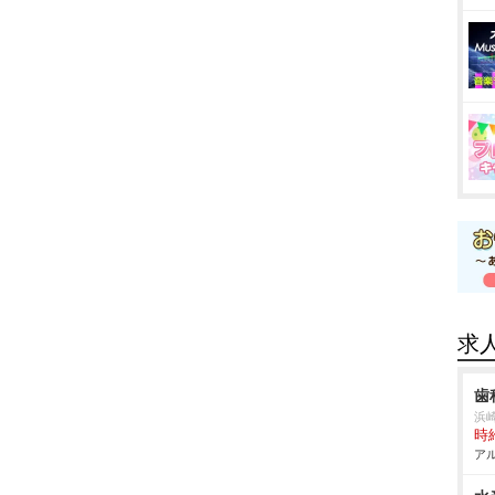
求
歯
浜
時給
アル