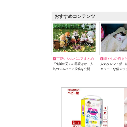
おすすめコンテンツ
可愛いシルバニアまとめ
癒やしの猫ま
『鬼滅の刃』の再現ほか、人
人気タレント猫、
気のシルバニア投稿を公開
キュートな猫ズラ