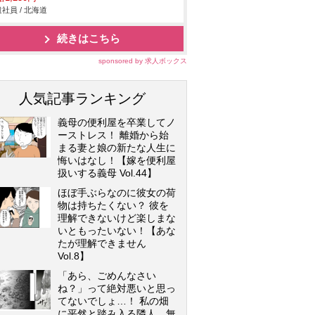
社員 / 北海道
続きはこちら
sponsored by 求人ボックス
人気記事ランキング
義母の便利屋を卒業してノ
ーストレス！ 離婚から始
まる妻と娘の新たな人生に
悔いはなし！【嫁を便利屋
扱いする義母 Vol.44】
ほぼ手ぶらなのに彼女の荷
物は持ちたくない？ 彼を
理解できないけど楽しまな
いともったいない！【あな
たが理解できません
Vol.8】
「あら、ごめんなさい
ね？」って絶対悪いと思っ
てないでしょ…！ 私の畑
に平然と踏み入る隣人…無