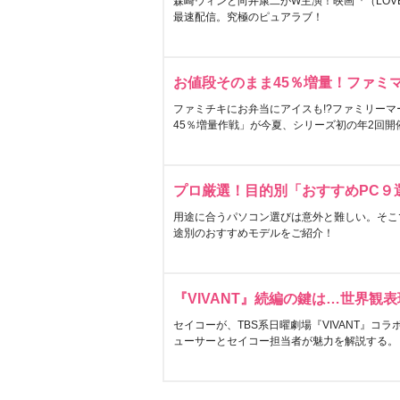
森崎ウィンと向井康二がW主演！映画『（LOVE S
最速配信。究極のピュアラブ！
お値段そのまま45％増量！ファミ
ファミチキにお弁当にアイスも!?ファミリーマ
45％増量作戦」が今夏、シリーズ初の年2回開
プロ厳選！目的別「おすすめPC９
用途に合うパソコン選びは意外と難しい。そこ
途別のおすすめモデルをご紹介！
『VIVANT』続編の鍵は…世界観
セイコーが、TBS系日曜劇場『VIVANT』コ
ューサーとセイコー担当者が魅力を解説する。