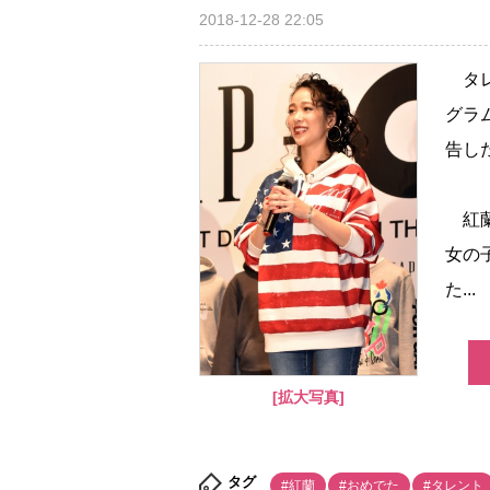
2018-12-28 22:05
タレ
グラ
告し
紅蘭
女の
た...
[拡大写真]
タグ
#紅蘭
#おめでた
#タレント