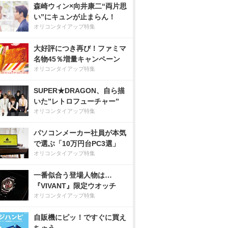
森崎ウィン×向井康二“両片思
い”にキュンが止まらん！
オリコンタイアップ特集
大好評につき再び！ファミマ
名物45％増量キャンペーン
オリコンタイアップ特集
SUPER★DRAGON、自ら描
いた”レトロフューチャー”
オリコンタイアップ特集
パソコンメーカー社員が本気
で選ぶ「10万円台PC3選」
オリコンタイアップ特集
一番似合う登場人物は…
『VIVANT』限定ウオッチ
オリコンタイアップ特集
自販機にピッ！ですぐに買え