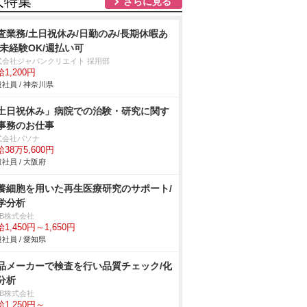
人特集
さらに見る
査業務/土日祝休み/日勤のみ/長期休暇あ
/未経験OK/週払い可
式会社ジャパンクリエイト 採用部
1,200円
社員 / 神奈川県
土日祝休み」病院での治験・研究に関す
事務のお仕事
式会社パソナ
38万5,600円
社員 / 大阪府
養細胞を用いた再生医療研究のサポート/
学分析
DB株式会社
1,450円～1,650円
社員 / 愛知県
品メーカーで検査を行い品質チェック/化
分析
DB株式会社
1,250円～