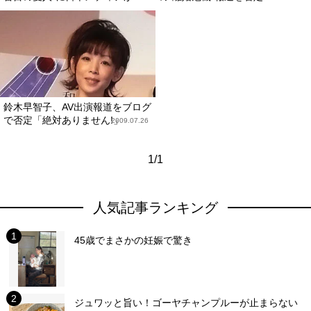
鈴木早智子、AV出演報道をブログ
で否定「絶対ありません!」
2009.07.26
1/1
人気記事ランキング
45歳でまさかの妊娠で驚き
ジュワッと旨い！ゴーヤチャンプルーが止まらない