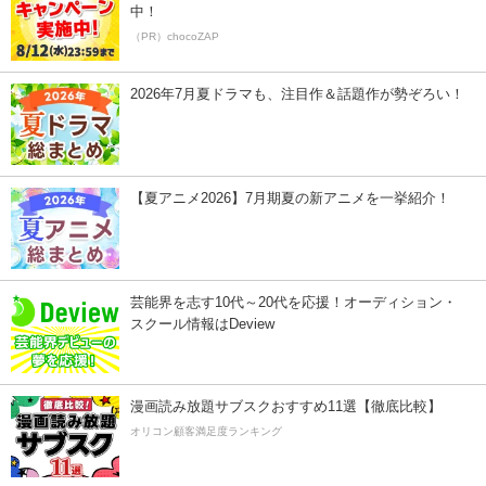
中！
（PR）chocoZAP
2026年7月夏ドラマも、注目作＆話題作が勢ぞろい！
【夏アニメ2026】7月期夏の新アニメを一挙紹介！
芸能界を志す10代～20代を応援！オーディション・
スクール情報はDeview
漫画読み放題サブスクおすすめ11選【徹底比較】
オリコン顧客満足度ランキング