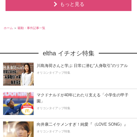
もっと見る
ホーム
騒動・事件記事一覧
eltha イチオシ特集
川島海荷さんと学ぶ 日常に潜む“人身取引”のリアル
オリコンタイアップ特集
マクドナルドが40年にわたり支える「小学生の甲子
園」
オリコンタイアップ特集
向井康二イケメンすぎ！純愛『（LOVE SONG）』
オリコンタイアップ特集