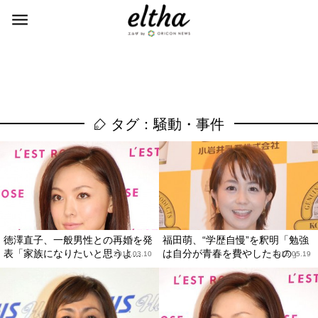
タグ：騒動・事件
徳澤直子、一般男性との再婚を発
福田萌、“学歴自慢”を釈明「勉強
表「家族になりたいと思うよ...
は自分が青春を費やしたもの」
2016.03.10
2015.05.19