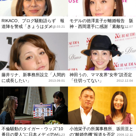
RIKACO、ブログ騒動語らず 報
モデルの徳澤直子が離婚報告 阪
道陣を警戒「きょうはダメ」
神・西岡選手に感謝「素敵な...
2015.03.21
2014.12.07
藤井リナ、新事務所設立「人間的
神田うの、ママ友界“女帝”説否定
に成長したい」
「仕切ってない」
2013.09.01
2012.12.04
不倫騒動のタイガー・ウッズ“10
小池栄子の所属事務所、坂田亘と
番目の愛人”に日本メディアが...
の“離婚危機”報道を否定
2010.03.23
2009.12.11