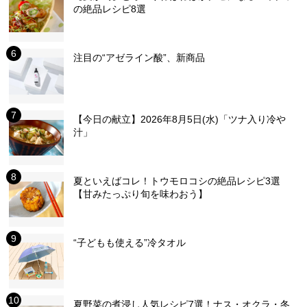
の絶品レシピ8選
注目の“アゼライン酸”、新商品
【今日の献立】2026年8月5日(水)「ツナ入り冷や
汁」
夏といえばコレ！トウモロコシの絶品レシピ3選
【甘みたっぷり旬を味わおう】
“子どもも使える”冷タオル
夏野菜の煮浸し人気レシピ7選！ナス・オクラ・冬