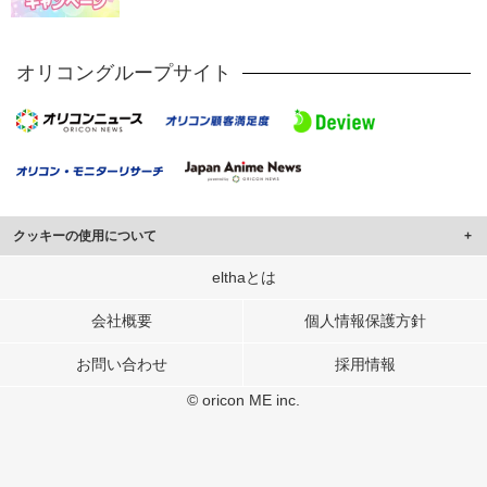
オリコングループサイト
クッキーの使用について
このサイトでは Cookie を使用して、ユーザーに合わせたコンテンツや広告の
elthaとは
表示、ソーシャル メディア機能の提供、広告の表示回数やクリック数の測定を
行っています。
会社概要
個人情報保護方針
また、ユーザーによるサイトの利用状況についても情報を収集し、ソーシャル
お問い合わせ
採用情報
メディアや広告配信、データ解析の各パートナーに提供しています。
各パートナーは、この情報とユーザーが各パートナーに提供した他の情報や、
© oricon ME inc.
ユーザーが各パートナーのサービスを使用したときに収集した他の情報を組み
合わせて使用することがあります。