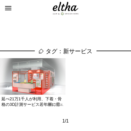
タグ：新サービス
延べ21万1千人が利用、下着・骨
格の3D計測サービス若年層に需...
2024.05.24
1/1