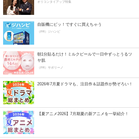
オリコンタイアップ特集
自販機にピッ！ですぐに買えちゃう
（PR）ジハンピ
朝1分貼るだけ！ミルクピールで一日中ずっとうるツ
ヤ肌
（PR）サボリーノ
2026年7月夏ドラマも、注目作＆話題作が勢ぞろい！
【夏アニメ2026】7月期夏の新アニメを一挙紹介！